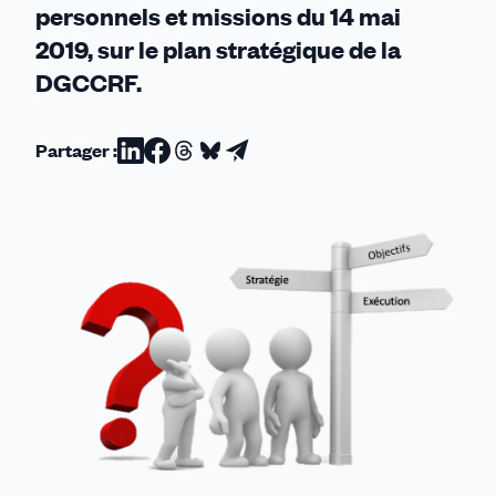
personnels et missions du 14 mai
2019, sur le plan stratégique de la
DGCCRF.
Partager :
Partager
Partager
Partager
Partager
Partager
sur
sur
sur
sur
par
Linkedin
Facebook
Threads
Bluesky
email