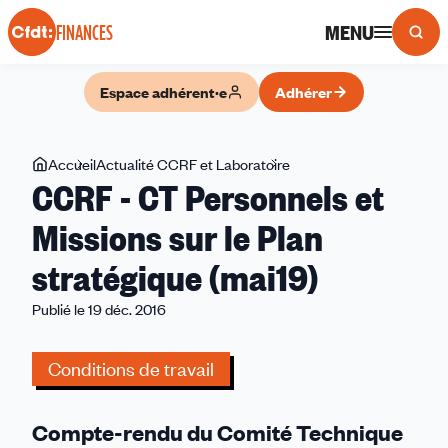
Panneau de gestion des cookies
MENU
FINANCES
Espace adhérent·e
Adhérer
Vous
Accueil
Actualité CCRF et Laboratoire
CCRF
CCRF - CT Personnels et
êtes
-
ici
CT
Missions sur le Plan
Personnels
stratégique (mai19)
et
Missions
Publié le 19 déc. 2016
sur
le
Conditions de travail
Plan
stratégique
(mai19)
Compte-rendu du Comité Technique