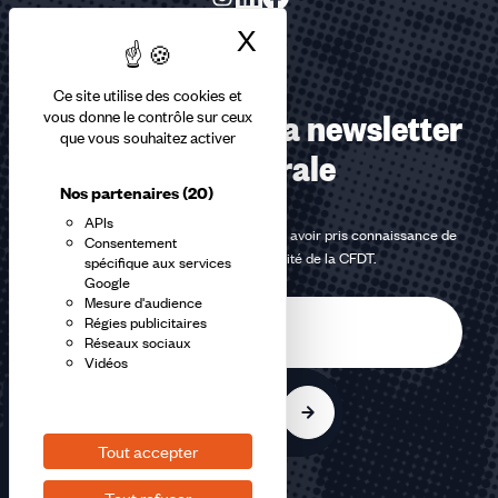
X
Masquer le bandea
Ce site utilise des cookies et
Abonnez-vous à la newsletter
vous donne le contrôle sur ceux
que vous souhaitez activer
confédérale
Nos partenaires
(20)
APIs
En m'inscrivant à la newsletter, j'affirme avoir pris connaissance de
Consentement
la
politique de confidentialité de la CFDT
.
spécifique aux services
Google
Mesure d'audience
E-
Régies publicitaires
mail
Réseaux sociaux
Vidéos
S'inscrire
Tout accepter