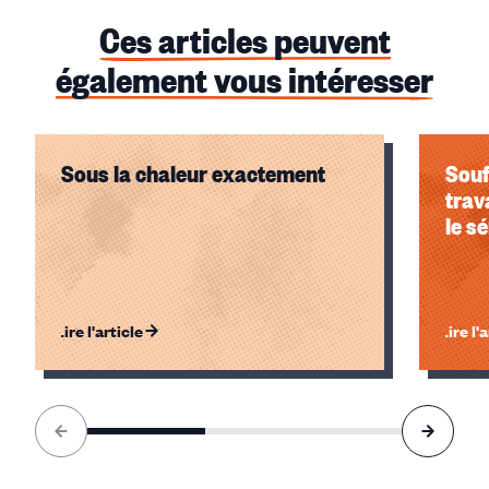
Ces articles peuvent
également vous intéresser
Sous la chaleur exactement
Souf
trav
le s
Lire l'article
Lire l'
Élément