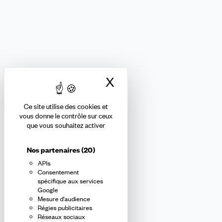
FINANCES
Nous suivre
X
Masquer le bandea
Ce site utilise des cookies et
Abonnez-vous à la newsletter
vous donne le contrôle sur ceux
que vous souhaitez activer
confédérale
Nos partenaires
(20)
APIs
En m'inscrivant à la newsletter, j'affirme avoir pris connaissance de
Consentement
la
politique de confidentialité de la CFDT
.
spécifique aux services
Google
Mesure d'audience
E-
Régies publicitaires
mail
Réseaux sociaux