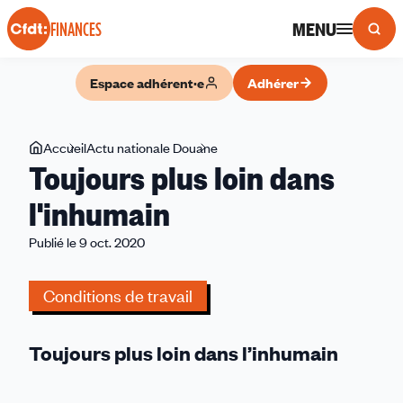
Panneau de gestion des cookies
MENU
FINANCES
Espace adhérent·e
Adhérer
Vous
Accueil
Actu nationale Douane
Toujours
Toujours plus loin dans
êtes
plus
ici
loin
l'inhumain
dans
Publié le 9 oct. 2020
l'inhumain
Conditions de travail
Toujours plus loin dans l’inhumain