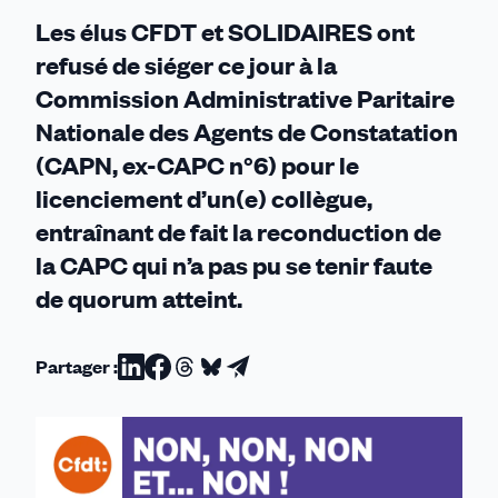
Les élus CFDT et SOLIDAIRES ont
refusé de siéger ce jour à la
Commission Administrative Paritaire
Nationale des Agents de Constatation
(CAPN, ex-CAPC n°6) pour le
licenciement d’un(e) collègue,
entraînant de fait la reconduction de
la CAPC qui n’a pas pu se tenir faute
de quorum atteint.
Partager :
Partager
Partager
Partager
Partager
Partager
sur
sur
sur
sur
par
Linkedin
Facebook
Threads
Bluesky
email