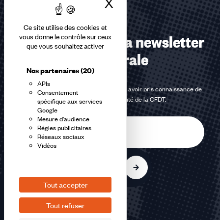
X
Masquer le bandea
Ce site utilise des cookies et
Abonnez-vous à la newsletter
vous donne le contrôle sur ceux
que vous souhaitez activer
confédérale
Nos partenaires
(20)
APIs
En m'inscrivant à la newsletter, j'affirme avoir pris connaissance de
Consentement
la
politique de confidentialité de la CFDT
.
spécifique aux services
Google
Mesure d'audience
E-
Régies publicitaires
mail
Réseaux sociaux
Vidéos
S'inscrire
Tout accepter
Tout refuser