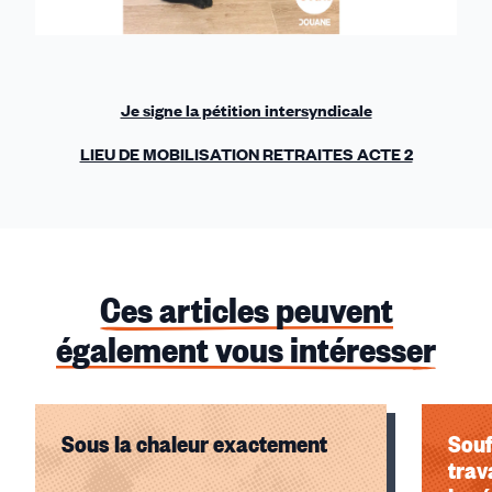
Je signe la pétition intersyndicale
LIEU DE MOBILISATION RETRAITES ACTE 2
Ces articles peuvent
également vous intéresser
Sous la chaleur exactement
Souf
trav