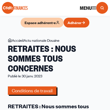
Panneau de gestion des cookies
MENU
FINANCES
Espace adhérent·e
Adhérer
Vous
Accueil
Actu nationale Douane
RETRAITES
RETRAITES : NOUS
êtes
:
ici
NOUS
SOMMES TOUS
SOMMES
CONCERNES
TOUS
CONCERNES
Publié le 30 janv. 2023
Conditions de travail
RETRAITES : Nous sommes tous