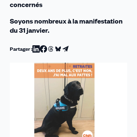
concernés
Soyons nombreux à la manifestation
du 31 janvier.
Partager :
Partager
Partager
Partager
Partager
Partager
sur
sur
sur
sur
par
Linkedin
Facebook
Threads
Bluesky
email