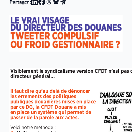
Partager :
Partager
Partager
Partager
Partager
Partager
sur
sur
sur
sur
par
Linkedin
Facebook
Threads
Bluesky
email