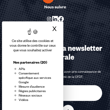
Nous suivre
X
Masquer le bandea
Ce site utilise des cookies et
Abonnez-vous à la newsletter
vous donne le contrôle sur ceux
que vous souhaitez activer
confédérale
Nos partenaires
(20)
APIs
En m'inscrivant à la newsletter, j'affirme avoir pris connaissance de
Consentement
la
politique de confidentialité de la CFDT
.
spécifique aux services
Google
Mesure d'audience
E-
Régies publicitaires
mail
Réseaux sociaux
Vidéos