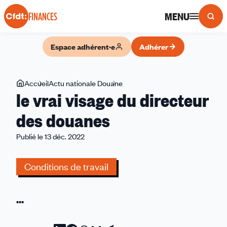
Panneau de gestion des cookies
MENU
FINANCES
Espace adhérent·e
Adhérer
Vous
Accueil
Actu nationale Douane
le
le vrai visage du directeur
êtes
vrai
ici
visage
des douanes
du
Publié le 13 déc. 2022
directeur
des
douanes
Conditions de travail
...