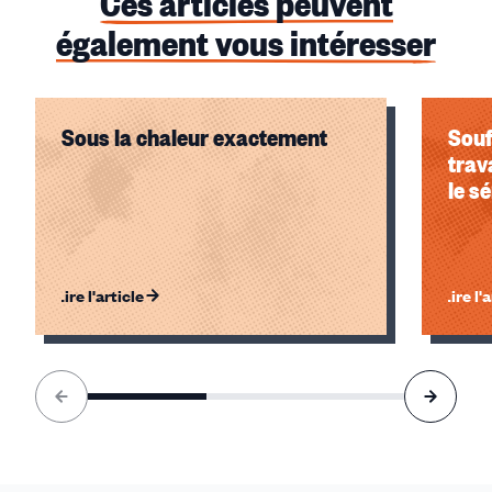
Ces articles peuvent
également vous intéresser
Sous la chaleur exactement
Souf
trav
le s
Lire l'article
Lire l'
Élément
1
sur