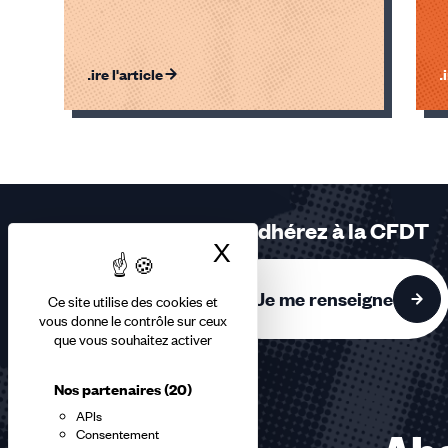
Lire l'article
Li
Éléments
1,
2,
3
sur
Adhérez à la CFDT
3
X
Masquer le bandea
accessibles
Je me renseigne
Ce site utilise des cookies et
vous donne le contrôle sur ceux
que vous souhaitez activer
Nos partenaires
(20)
APIs
Consentement