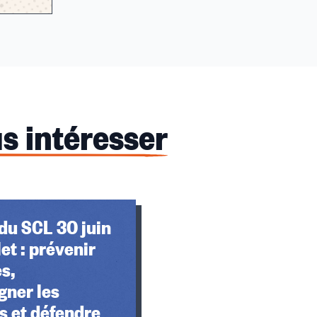
s intéresser
du SCL 30 juin
llet : prévenir
es,
ner les
s et défendre