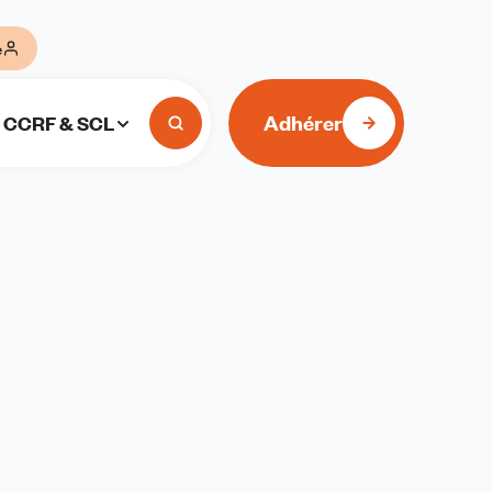
e
Adhérer
CCRF & SCL