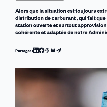
on
n’a
Alors que la situation est toujours ext
pas
distribution de carburant , qui fait q
plus
station ouverte et surtout approvisio
d’idée
!
cohérente et adaptée de notre Administ
Partager :
Partager
Partager
Partager
Partager
Partager
sur
sur
sur
sur
par
Linkedin
Facebook
Threads
Bluesky
email