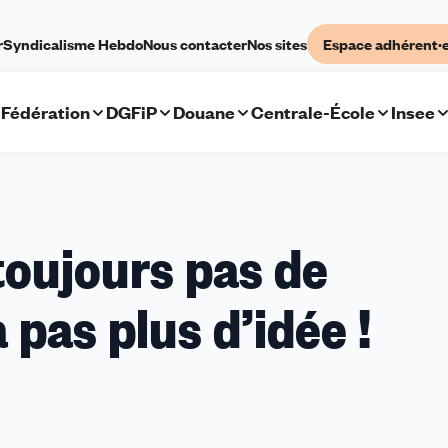
r
Syndicalisme Hebdo
Nous contacter
Nos sites
Espace adhérent·
Fédération
DGFiP
Douane
Centrale-École
Insee
toujours pas de
 pas plus d’idée !