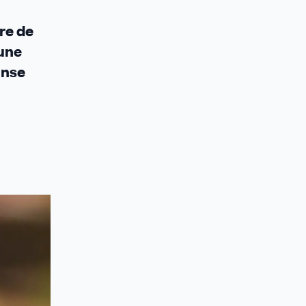
ère de
 une
onse