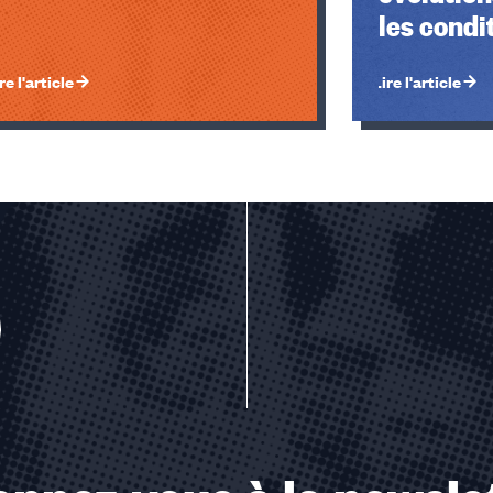
les condit
re l'article
Lire l'article
u des cookies