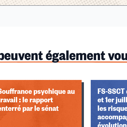
 peuvent également vou
Souffrance psychique au
FS-SSCT 
travail : le rapport
et 1er jui
enterré par le sénat
les risqu
accompag
évolution