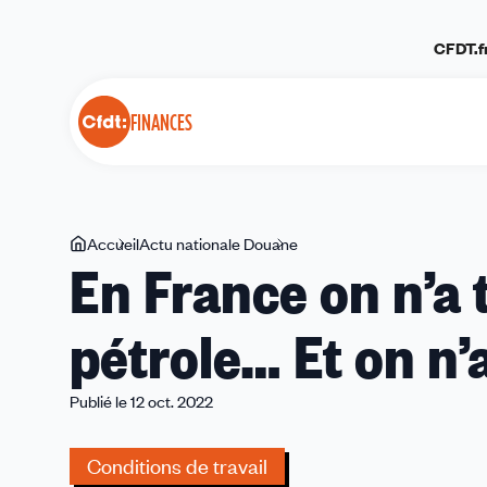
Panneau de gestion des cookies
CFDT.f
FINANCES
Vous
Accueil
Actu nationale Douane
En
En France on n’a 
êtes
France
ici
on
pétrole… Et on n’a
n’a
toujours
pas
Publié le 12 oct. 2022
de
pétrole…
Conditions de travail
Et