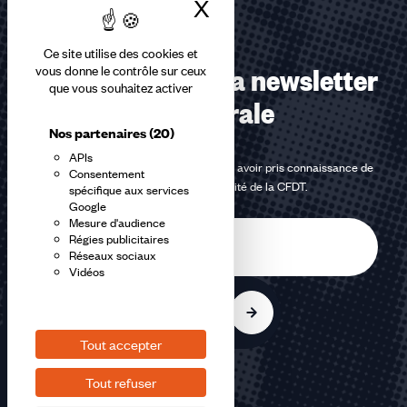
X
Masquer le bandea
Ce site utilise des cookies et
Abonnez-vous à la newsletter
vous donne le contrôle sur ceux
que vous souhaitez activer
confédérale
Nos partenaires
(20)
APIs
En m'inscrivant à la newsletter, j'affirme avoir pris connaissance de
Consentement
la
politique de confidentialité de la CFDT
.
spécifique aux services
Google
Mesure d'audience
E-
Régies publicitaires
mail
Réseaux sociaux
Vidéos
S'inscrire
Tout accepter
Tout refuser