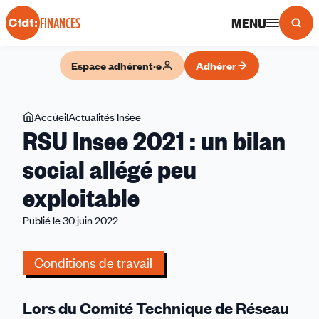
Panneau de gestion des cookies
MENU
FINANCES
Espace adhérent·e
Adhérer
Vous
Accueil
Actualités Insee
RSU
RSU Insee 2021 : un bilan
êtes
Insee
ici
2021
social allégé peu
:
exploitable
un
bilan
Publié le 30 juin 2022
social
allégé
Conditions de travail
peu
exploitable
Lors du Comité Technique de Réseau