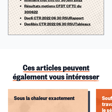
Résultats motions CFDT CFTC du
300622
Doc6 CTR 2022 06 30 RSURapport
Doc6bis CTR 2022 06 30 RSUTableaux
Ces articles peuvent
également vous intéresser
Sous la chaleur exactement
Souf
trav
le s