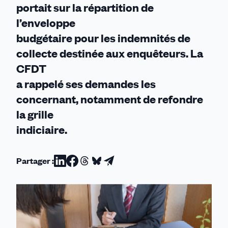
portait sur la répartition de
l’enveloppe
budgétaire pour les indemnités de
collecte destinée aux enquêteurs. La
CFDT
a rappelé ses demandes les
concernant, notamment de refondre
la grille
indiciaire.
Partager :
Partager
Partager
Partager
Partager
Partager
sur
sur
sur
sur
par
Linkedin
Facebook
Threads
Bluesky
email