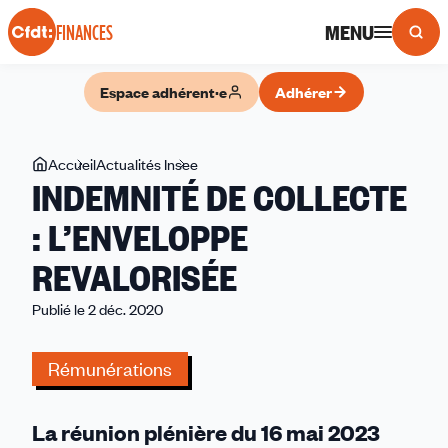
Panneau de gestion des cookies
MENU
FINANCES
Espace adhérent·e
Adhérer
Vous
Accueil
Actualités Insee
INDEMNITÉ
INDEMNITÉ DE COLLECTE
êtes
DE
ici
COLLECTE
: L’ENVELOPPE
:
REVALORISÉE
L’ENVELOPPE
REVALORISÉE
Publié le 2 déc. 2020
Rémunérations
La réunion plénière du 16 mai 2023