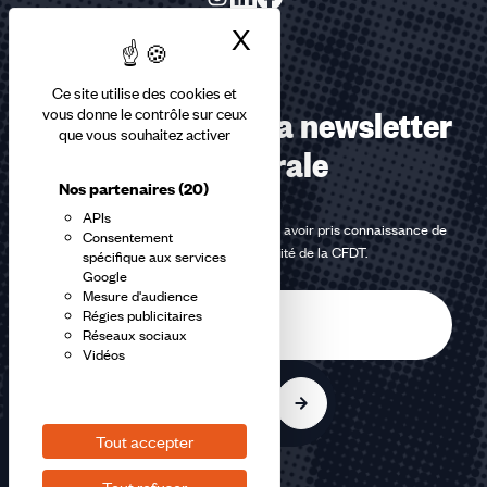
X
Masquer le bandea
Ce site utilise des cookies et
Abonnez-vous à la newsletter
vous donne le contrôle sur ceux
que vous souhaitez activer
confédérale
Nos partenaires
(20)
APIs
En m'inscrivant à la newsletter, j'affirme avoir pris connaissance de
Consentement
la
politique de confidentialité de la CFDT
.
spécifique aux services
Google
Mesure d'audience
E-
Régies publicitaires
mail
Réseaux sociaux
Vidéos
S'inscrire
Tout accepter