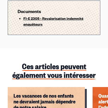
Documents
FI-E 2305 - Revalorisation indemnité
enquêteurs
Ces articles peuvent
également vous intéresser
Les vacances de nos enfants
Quan
ne devraient jamais dépendre
aler
de notre salaire
l’ad