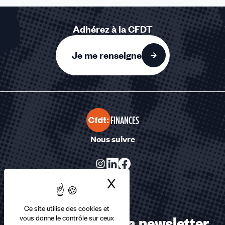
Adhérez à la CFDT
Je me renseigne
FINANCES
Nous suivre
X
Masquer le bandea
Ce site utilise des cookies et
Abonnez-vous à la newsletter
vous donne le contrôle sur ceux