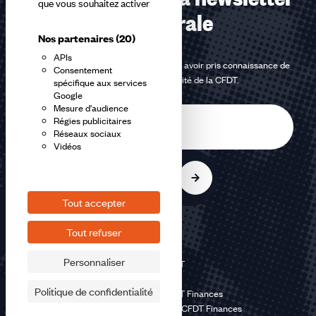
que vous souhaitez activer
confédérale
Nos partenaires
(20)
APIs
En m'inscrivant à la newsletter, j'affirme avoir pris connaissance de
Consentement
la
politique de confidentialité de la CFDT
.
spécifique aux services
Google
Mesure d'audience
E-
Régies publicitaires
mail
Réseaux sociaux
Vidéos
S'inscrire
Tout accepter
Tout refuser
Personnaliser
©2026 CFDT
Plan du site
Politique de confidentialité
Mentions légales CFDT Finances
Politique de confidentialité CFDT Finances