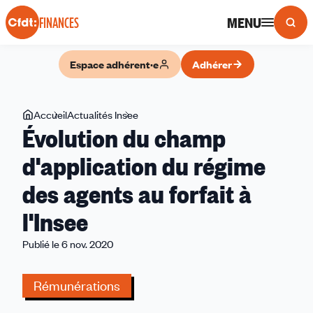
Panneau de gestion des cookies
MENU
FINANCES
Espace adhérent·e
Adhérer
Vous
Accueil
Actualités Insee
Évolution
Évolution du champ
êtes
du
ici
champ
d'application du régime
d'application
des agents au forfait à
du
régime
l'Insee
des
agents
Publié le 6 nov. 2020
au
forfait
Rémunérations
à
l'Insee