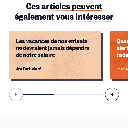
Ces articles peuvent
également vous intéresser
Les vacances de nos enfants
Quan
ne devraient jamais dépendre
aler
de notre salaire
l’ad
Lire l'article
Lire l'
Élément
1
sur
3