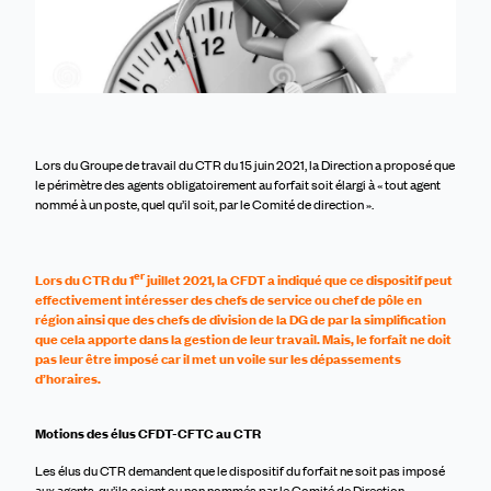
Lors du Groupe de travail du CTR du 15 juin
2021
, la Direction a proposé que
le périmètre des
agents
obligatoirement au forfait
soit élargi à « tout agent
nommé à un poste, quel qu’il soit, par le Comité de direction ».
er
Lors du CTR du 1
juillet 2021, la CFDT a indiqué que ce dispositif peut
effectivement intéresser des chefs de service ou chef de pôle en
région
ainsi que
des chefs de division de la DG de par la
s
implification
que cela apporte dans la gestion de leur travail. Mais, le forfait ne doit
pas leur être imposé
car il met un voile sur les dépassements
d’horaires
.
Motions des élus CFDT-CFTC au CTR
Les élus du CTR demandent que le dispositif du forfait ne soit pas imposé
aux agents, qu’ils soient ou non nommés par le Comité de Direction.