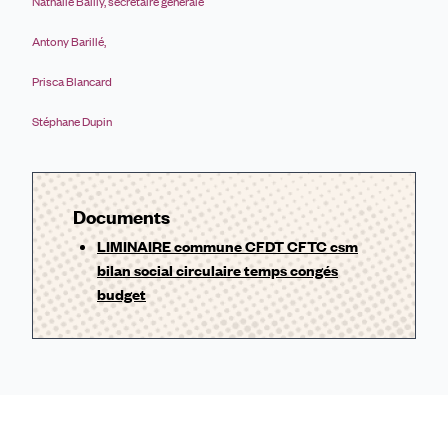
Nathalie Bailly, secrétaire générale
Antony Barillé,
Prisca Blancard
Stéphane Dupin
Documents
LIMINAIRE commune CFDT CFTC csm
bilan social circulaire temps congés
budget