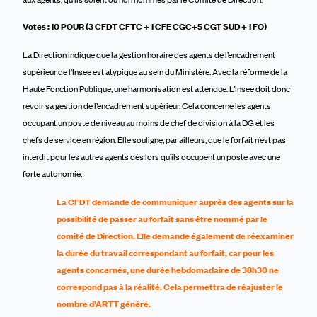
Votes : 10 POUR (3 CFDT CFTC + 1 CFE CGC+5 CGT SUD + 1 FO)
La Direction indique que la gestion horaire des agents de l’encadrement
supérieur de l’Insee est atypique au sein du Ministère. Avec la réforme de la
Haute Fonction Publique, une harmonisation est attendue. L’Insee doit donc
revoir sa gestion de l’encadrement supérieur. Cela concerne les agents
occupant un poste de niveau au moins de chef de division à la DG et les
chefs de service en région. Elle souligne, par ailleurs, que le forfait n’est pas
interdit pour les autres agents dès lors qu’ils occupent un poste avec une
forte autonomie.
La CFDT demande de communiquer auprès des agents sur la
possibilité de passer au forfait sans être nommé par le
comité de Direction. Elle demande également de réexaminer
la durée du travail correspondant au forfait, car pour les
agents concernés, une durée hebdomadaire de 38h30 ne
correspond pas à la réalité. Cela permettra de réajuster le
nombre d’ARTT généré.