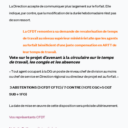
La Direction accepte de communiquer plus largement sur le forfait. Elle
indique, par contre, que la modification de la durée hebdomadaire n’est pas
de son ressort.
La CFDT remontera sa demande de revalorisation de temps
de travail au niveau supérieur ministériel afin que les agents
au forfait bénéficient d’une juste compensation en ARTT de
leur temps de travail.
Vote sur le
projet d’avenant à la
circulaire sur le temps
de trava
i
l, les congés et les absences
«
T
out agent occupant
à la DG
un poste de niveau chef de division au moins
ou chef de service en Direction régional ou directeur de projet est
au forfait.
»
3 ABSTENTIONS (3 CFDT CFTC) / 7 CONTRE ( 1 CFE CGC+5 CGT
SUD + 1 FO)
La date de mise en œuvre de cette disposition sera précisée ultérieurement.
Vos représentants CFDT