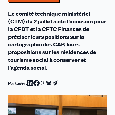
Le comité technique ministériel
(CTM) du 2 juillet a été l’occasion pour
la CFDT et la CFTC Finances de
préciser leurs positions sur la
cartographie des CAP, leurs
propositions sur les résidences de
tourisme social à conserver et
l’agenda social.
Partager :
Partager
Partager
Partager
Partager
Partager
sur
sur
sur
sur
par
Linkedin
Facebook
Threads
Bluesky
email