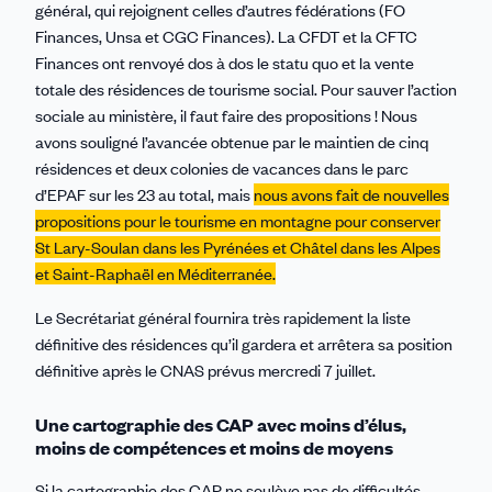
général, qui rejoignent celles d’autres fédérations (FO
Finances, Unsa et CGC Finances). La CFDT et la CFTC
Finances ont renvoyé dos à dos le statu quo et la vente
totale des résidences de tourisme social. Pour sauver l’action
sociale au ministère, il faut faire des propositions ! Nous
avons souligné l’avancée obtenue par le maintien de cinq
résidences et deux colonies de vacances dans le parc
d’EPAF sur les 23 au total, mais
nous avons fait de nouvelles
propositions pour le tourisme en montagne pour conserver
St Lary-Soulan dans les Pyrénées et Châtel dans les Alpes
et Saint-Raphaël en Méditerranée.
Le Secrétariat général fournira très rapidement la liste
définitive des résidences qu’il gardera et arrêtera sa position
définitive après le CNAS prévus mercredi 7 juillet.
Une cartographie des CAP avec moins d’élus,
moins de compétences et moins de moyens
Si la cartographie des CAP ne soulève pas de difficultés