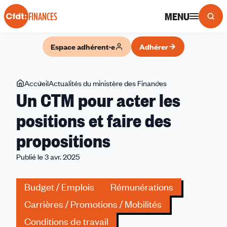
Panneau de gestion des cookies
MENU
FINANCES
Espace adhérent·e
Adhérer
Vous
Accueil
Actualités du ministère des Finances
Un
Un CTM pour acter les
êtes
CTM
ici
pour
positions et faire des
acter
propositions
les
positions
Publié le 3 avr. 2025
et
faire
Budget / Emplois
Rémunérations
des
propositions
Carrières / Promotions / Mobilités
Conditions de travail