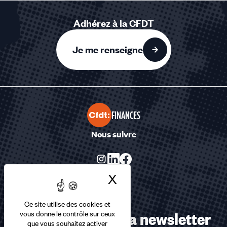
Adhérez à la CFDT
Je me renseigne
FINANCES
Nous suivre
X
Masquer le bandea
Ce site utilise des cookies et
Abonnez-vous à la newsletter
vous donne le contrôle sur ceux
que vous souhaitez activer