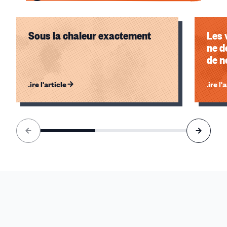
Sous la chaleur exactement
Les 
ne d
de n
Lire l'article
Lire l'
Élément
1
sur
3
accessible