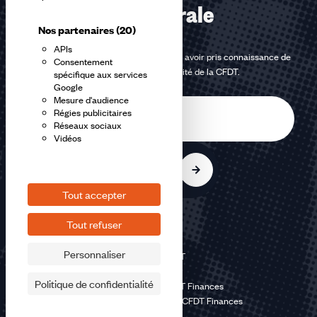
confédérale
Nos partenaires
(20)
APIs
En m'inscrivant à la newsletter, j'affirme avoir pris connaissance de
Consentement
la
politique de confidentialité de la CFDT
.
spécifique aux services
Google
Mesure d'audience
E-
Régies publicitaires
mail
Réseaux sociaux
Vidéos
S'inscrire
Tout accepter
Tout refuser
Personnaliser
©2026 CFDT
Plan du site
Politique de confidentialité
Mentions légales CFDT Finances
Politique de confidentialité CFDT Finances