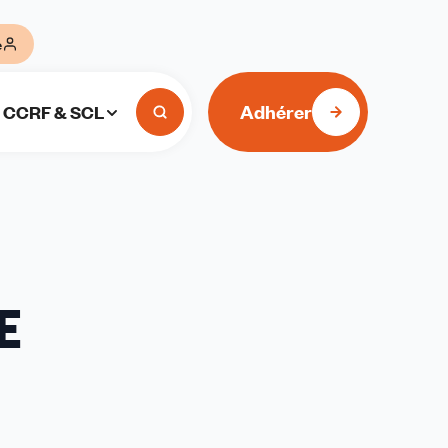
e
Adhérer
CCRF & SCL
E