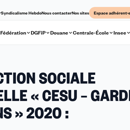
r
Syndicalisme Hebdo
Nous contacter
Nos sites
Espace adhérent·
Fédération
DGFiP
Douane
Centrale-École
Insee
CTION SOCIALE
ELLE « CESU – GARD
ÉRIELLE
S » 2020 :