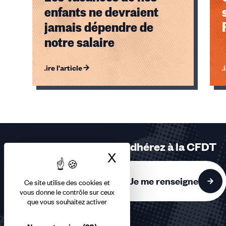
enfants ne devraient
jamais dépendre de
notre salaire
Lire l'article
Li
Éléments
1,
2,
3
sur
Adhérez à la CFDT
3
X
Masquer le bandea
accessibles
Je me renseigne
Ce site utilise des cookies et
vous donne le contrôle sur ceux
que vous souhaitez activer