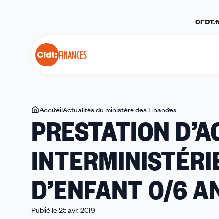
Panneau de gestion des cookies
CFDT.f
FINANCES
Vous
Accueil
Actualités du ministère des Finances
PRESTATION
PRESTATION D’A
êtes
D’ACTION
ici
SOCIALE
INTERMINISTÉRI
INTERMINIST
«
CESU
D’ENFANT 0/6 AN
–
GARDE
D’ENFANT
Publié le 25 avr. 2019