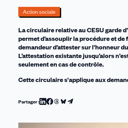
0/6
ANS
Action sociale
»
2020
La circulaire relative au CESU garde d’e
:
permet d’assouplir la procédure et de f
demandeur d’attester sur l’honneur du
L’attestation existante jusqu’alors n’
seulement en cas de contrôle.
Cette circulaire s'applique aux dema
Partager :
Partager
Partager
Partager
Partager
Partager
sur
sur
sur
sur
par
Linkedin
Facebook
Threads
Bluesky
email