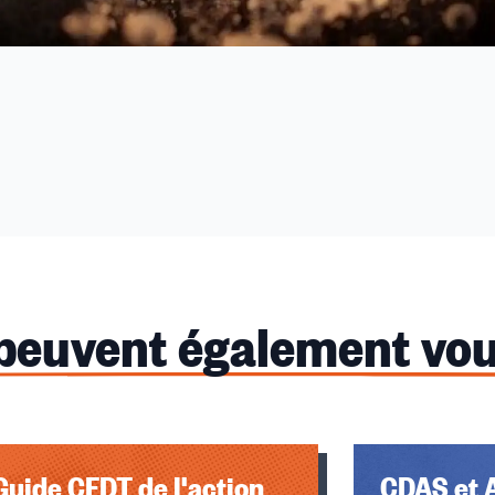
 peuvent également vou
Guide CFDT de l'action
CDAS et A