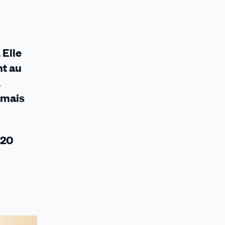
 Elle
nt au
.
 mais
020