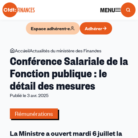
Panneau de gestion des cookies
MENU
FINANCES
Espace adhérent·e
Adhérer
Vous
Accueil
Actualités du ministère des Finances
Conférence
Conférence Salariale de la
êtes
Salariale
ici
de
Fonction publique : le
la
détail des mesures
Fonction
publique
Publié le 3 avr. 2025
:
le
Rémunérations
détail
des
mesures
La Ministre a ouvert mardi 6 juillet la