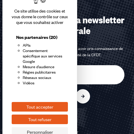
Ce site utilise des cookies et
Abonnez-vous à la newsletter
vous donne le contrôle sur ceux
que vous souhaitez activer
confédérale
Nos partenaires
(20)
APIs
En m'inscrivant à la newsletter, j'affirme avoir pris connaissance de
Consentement
la
politique de confidentialité de la CFDT
.
spécifique aux services
Google
Mesure d'audience
E-
Régies publicitaires
mail
Réseaux sociaux
Vidéos
S'inscrire
Tout accepter
Tout refuser
Personnaliser
©2026 CFDT