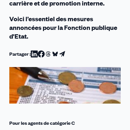
carrière et de promotion interne.
Voici l’essentiel des mesures
annoncées pour la Fonction publique
d'Etat.
Partager :
Partager
Partager
Partager
Partager
Partager
sur
sur
sur
sur
par
Linkedin
Facebook
Threads
Bluesky
email
Pour les agents de catégorie C