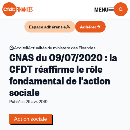
Panneau de gestion des cookies
MENU
FINANCES
Espace adhérent·e
Adhérer
Vous
Accueil
Actualités du ministère des Finances
CNAS
CNAS du 09/07/2020 : la
êtes
du
ici
09/07/2020
CFDT réaffirme le rôle
:
fondamental de l'action
la
CFDT
sociale
réaffirme
le
Publié le 26 avr. 2019
rôle
fondamental
Action sociale
de
l'action