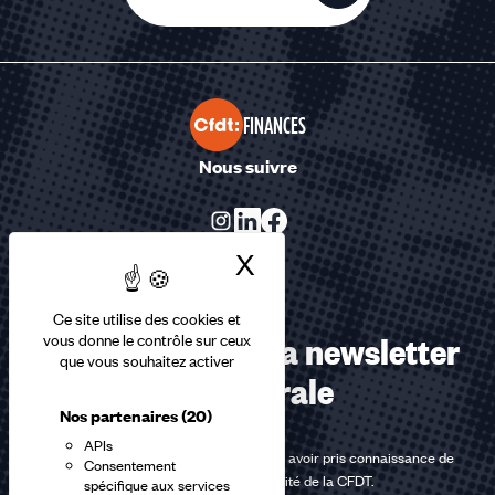
FINANCES
Nous suivre
X
Masquer le bandea
Ce site utilise des cookies et
Abonnez-vous à la newsletter
vous donne le contrôle sur ceux
que vous souhaitez activer
confédérale
Nos partenaires
(20)
APIs
En m'inscrivant à la newsletter, j'affirme avoir pris connaissance de
Consentement
la
politique de confidentialité de la CFDT
.
spécifique aux services