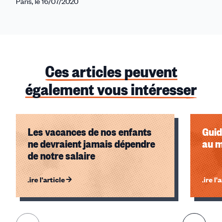
Paris, le 16/07/2020
Ces articles peuvent
également vous intéresser
Les vacances de nos enfants
Guid
ne devraient jamais dépendre
au m
de notre salaire
Lire l'article
Lire l'