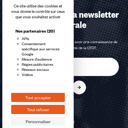
Ce site utilise des cookies et
Abonnez-vous à la newsletter
vous donne le contrôle sur ceux
que vous souhaitez activer
confédérale
Nos partenaires
(20)
APIs
En m'inscrivant à la newsletter, j'affirme avoir pris connaissance de
Consentement
la
politique de confidentialité de la CFDT
.
spécifique aux services
Google
Mesure d'audience
E-
Régies publicitaires
mail
Réseaux sociaux
Vidéos
S'inscrire
Tout accepter
Tout refuser
Personnaliser
©2026 CFDT