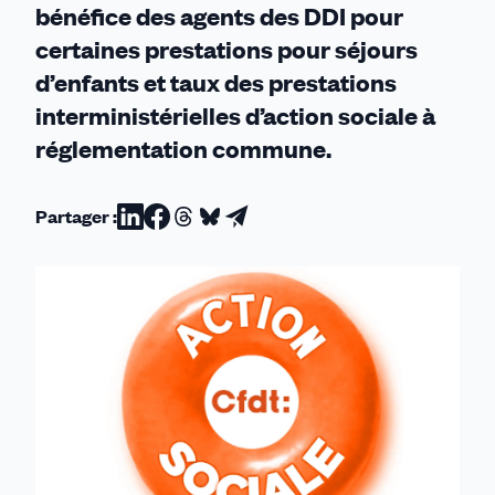
bénéfice des agents des DDI pour
certaines prestations pour séjours
d’enfants et taux des prestations
interministérielles d’action sociale à
réglementation commune.
Partager :
Partager
Partager
Partager
Partager
Partager
sur
sur
sur
sur
par
Linkedin
Facebook
Threads
Bluesky
email