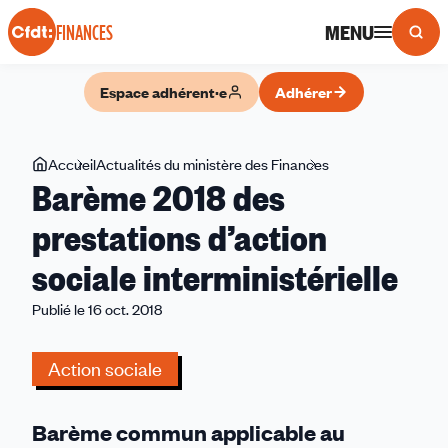
Panneau de gestion des cookies
MENU
FINANCES
Espace adhérent·e
Adhérer
Vous
Accueil
Actualités du ministère des Finances
Barème
Barème 2018 des
êtes
2018
ici
des
prestations d’action
prestations
sociale interministérielle
d’action
sociale
Publié le 16 oct. 2018
interministérielle
Action sociale
Barème commun applicable au