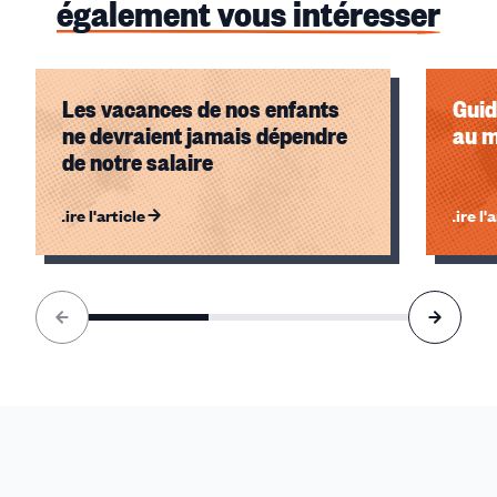
également vous intéresser
Les vacances de nos enfants
Guid
ne devraient jamais dépendre
au m
de notre salaire
Lire l'article
Lire l'
Élément
1
sur
3
accessible