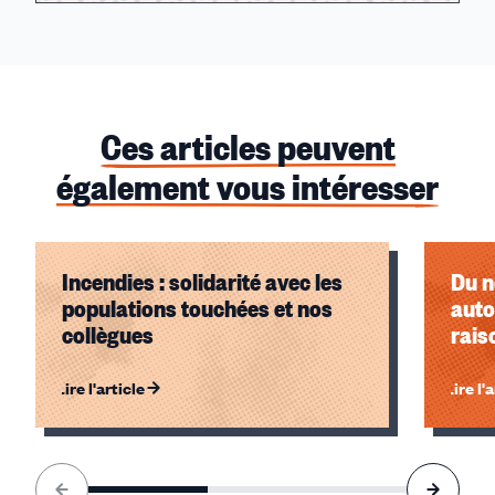
Ces articles peuvent
également vous intéresser
Incendies : solidarité avec les
Du n
populations touchées et nos
auto
collègues
rais
Lire l'article
Lire l'