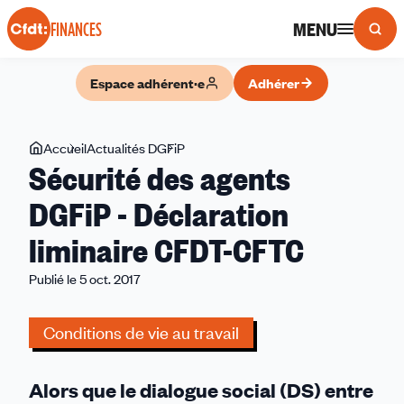
Panneau de gestion des cookies
MENU
FINANCES
Espace adhérent·e
Adhérer
Vous
Accueil
Actualités DGFiP
Sécurité
Sécurité des agents
êtes
des
ici
agents
DGFiP - Déclaration
DGFiP
liminaire CFDT-CFTC
-
Déclaration
Publié le 5 oct. 2017
liminaire
CFDT-
Conditions de vie au travail
CFTC
Alors que le dialogue social (DS) entre