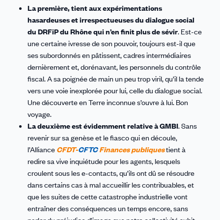
La première, tient aux expérimentations
hasardeuses et irrespectueuses du dialogue social
du DRFiP du Rhône qui n’en finit plus de sévir
. Est-ce
une certaine ivresse de son pouvoir, toujours est-il que
ses subordonnés en pâtissent, cadres intermédiaires
dernièrement et, dorénavant, les personnels du contrôle
fiscal. A sa poignée de main un peu trop viril, qu’il la tende
vers une voie inexplorée pour lui, celle du dialogue social.
Une découverte en Terre inconnue s’ouvre à lui. Bon
voyage.
La deuxième
est évidemment relative à GMBI
. Sans
revenir sur sa genèse et le fiasco qui en découle,
l’Alliance
CFDT-
CFTC
Finances publiques
tient à
redire sa vive inquiétude pour les agents, lesquels
croulent sous les e-contacts, qu’ils ont dû se résoudre
dans certains cas à mal accueillir les contribuables, et
que les suites de cette catastrophe industrielle vont
entraîner des conséquences un temps encore, sans
parler du préjudice d’image que notre collectivité subit.