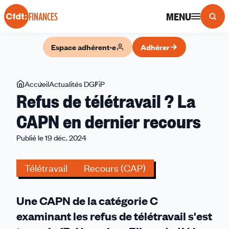
Panneau de gestion des cookies
MENU
FINANCES
Espace adhérent·e
Adhérer
Vous
Accueil
Actualités DGFiP
Refus
Refus de télétravail ? La
êtes
de
ici
télétravail
CAPN en dernier recours
?
Publié le 19 déc. 2024
La
CAPN
en
Télétravail
Recours (CAP)
dernier
recours
Une CAPN de la catégorie C
examinant les refus de télétravail s'est