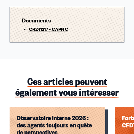
Documents
CR241217 - CAPN C
Ces articles peuvent
également vous intéresser
Observatoire interne 2026 :
Fort
des agents toujours en quête
CFD
de perspectives