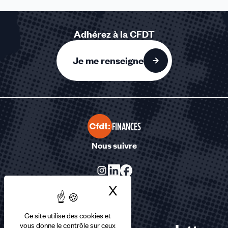
Adhérez à la CFDT
Je me renseigne
FINANCES
Nous suivre
X
Masquer le bandea
Ce site utilise des cookies et
vous donne le contrôle sur ceux