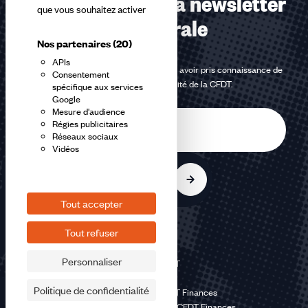
Abonnez-vous à la newsletter
que vous souhaitez activer
confédérale
Nos partenaires
(20)
APIs
En m'inscrivant à la newsletter, j'affirme avoir pris connaissance de
Consentement
la
politique de confidentialité de la CFDT
.
spécifique aux services
Google
Mesure d'audience
E-
Régies publicitaires
mail
Réseaux sociaux
Vidéos
S'inscrire
Tout accepter
Tout refuser
Personnaliser
©2026 CFDT
Plan du site
Politique de confidentialité
Mentions légales CFDT Finances
Politique de confidentialité CFDT Finances