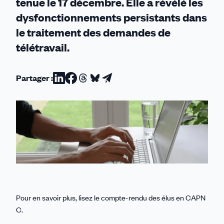
tenue le 17 décembre. Elle a révélé les
dysfonctionnements persistants dans
le traitement des demandes de
télétravail.
Partager :
Partager
Partager
Partager
Partager
Partager
sur
sur
sur
sur
par
Linkedin
Facebook
Threads
Bluesky
email
Pour en savoir plus, lisez le compte-rendu des élus en CAPN
C.