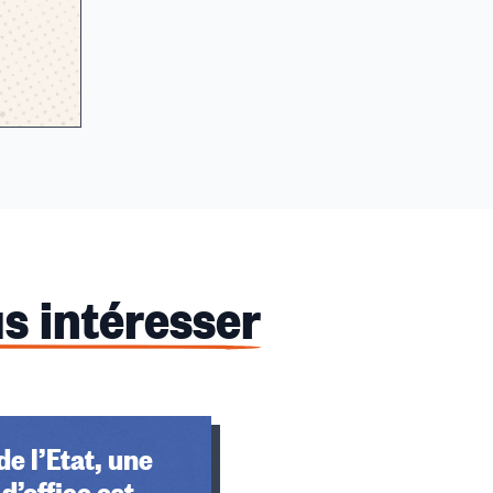
s intéresser
de l’Etat, une
d’office est-