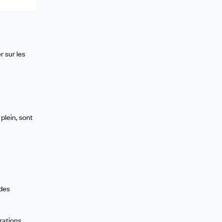
 sur les
plein, sont
 des
érations