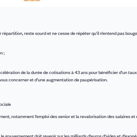
artition, reste sourd et ne cesse de répéter qu’il n’entend pas bouger
n ;
ccélération de la durée de cotisations à 43 ans pour bénéficier d’un taux 
 nous concerner et d’une augmentation de paupérisation.
sociale
ent, notamment l’emploi des senior et la revalorisation des salaires et
 le gouvernement doit revenir sur les milliards d’euros d’aides et d’exon