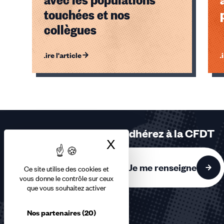
touchées et nos
collègues
Lire l'article
Li
Éléments
1,
2,
3
sur
Adhérez à la CFDT
3
X
Masquer le bandea
accessibles
Je me renseigne
Ce site utilise des cookies et
vous donne le contrôle sur ceux
que vous souhaitez activer
Nos partenaires
(20)