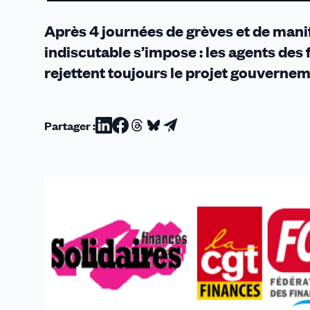
toujours
non
Après 4 journées de grèves et de mani
!
indiscutable s’impose : les agents des
rejettent toujours le projet gouverneme
Partager :
Partager
Partager
Partager
Partager
Partager
sur
sur
sur
sur
par
Linkedin
Facebook
Threads
Bluesky
email