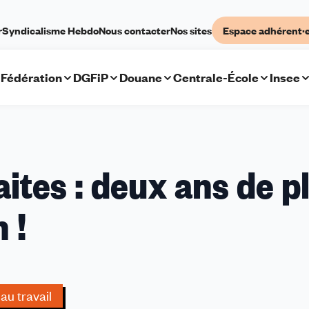
r
Syndicalisme Hebdo
Nous contacter
Nos sites
Espace adhérent·
Fédération
DGFiP
Douane
Centrale-École
Insee
ites : deux ans de p
 !
au travail