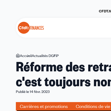
Panneau de gestion des cookies
CFDT.f
FINANCES
Vous
Accueil
Actualités DGFiP
Réforme
Réforme des retra
êtes
des
ici
retraites
c'est toujours non
:
deux
ans
Publié le 14 févr. 2023
de
plus
Carrières et promotions
Conditions de vie 
c'est