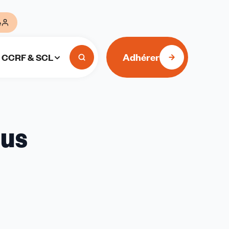
e
Adhérer
CCRF & SCL
lus