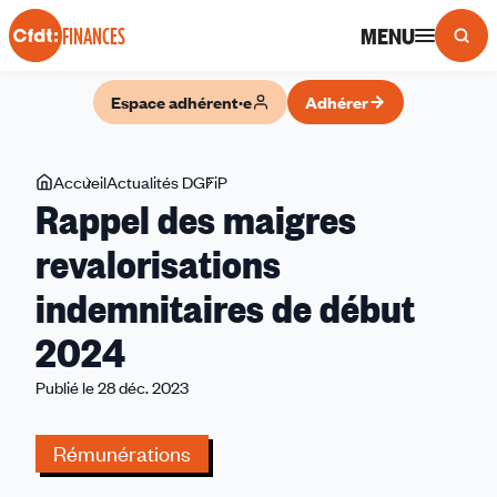
Panneau de gestion des cookies
MENU
FINANCES
Espace adhérent·e
Adhérer
Vous
Accueil
Actualités DGFiP
Rappel
Rappel des maigres
êtes
des
ici
maigres
revalorisations
revalorisations
indemnitaires de début
indemnitaires
de
2024
début
2024
Publié le 28 déc. 2023
Rémunérations