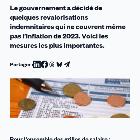
Le gouvernement a décidé de
quelques revalorisations
indemnitaires qui ne couvrent même
pas l’inflation de 2023. Voici les
mesures les plus importantes.
Partager :
Partager
Partager
Partager
Partager
Partager
sur
sur
sur
sur
par
Linkedin
Facebook
Threads
Bluesky
email
Pour l'ensemble des grilles de salaire :