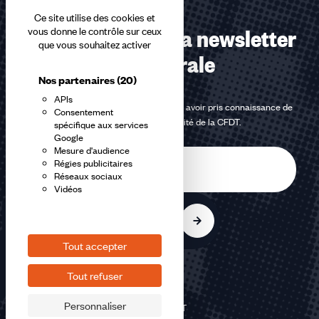
Ce site utilise des cookies et
Abonnez-vous à la newsletter
vous donne le contrôle sur ceux
que vous souhaitez activer
confédérale
Nos partenaires
(20)
APIs
En m'inscrivant à la newsletter, j'affirme avoir pris connaissance de
Consentement
la
politique de confidentialité de la CFDT
.
spécifique aux services
Google
Mesure d'audience
E-
Régies publicitaires
mail
Réseaux sociaux
Vidéos
S'inscrire
Tout accepter
Tout refuser
Personnaliser
©2026 CFDT