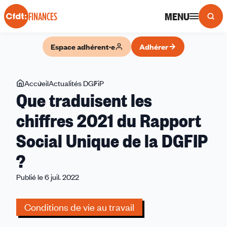
Panneau de gestion des cookies
MENU
FINANCES
Espace adhérent·e
Adhérer
Vous
Accueil
Actualités DGFiP
Que
Que traduisent les
êtes
traduisent
ici
les
chiffres 2021 du Rapport
chiffres
Social Unique de la DGFIP
2021
du
?
Rapport
Social
Publié le 6 juil. 2022
Unique
de
Conditions de vie au travail
la
DGFIP