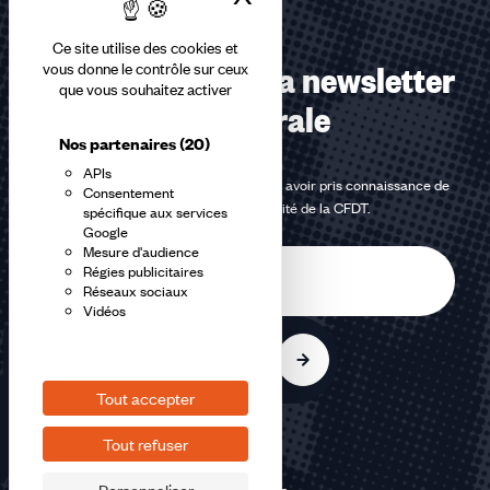
Ce site utilise des cookies et
Abonnez-vous à la newsletter
vous donne le contrôle sur ceux
que vous souhaitez activer
confédérale
Nos partenaires
(20)
APIs
En m'inscrivant à la newsletter, j'affirme avoir pris connaissance de
Consentement
la
politique de confidentialité de la CFDT
.
spécifique aux services
Google
Mesure d'audience
E-
Régies publicitaires
mail
Réseaux sociaux
Vidéos
S'inscrire
Tout accepter
Tout refuser