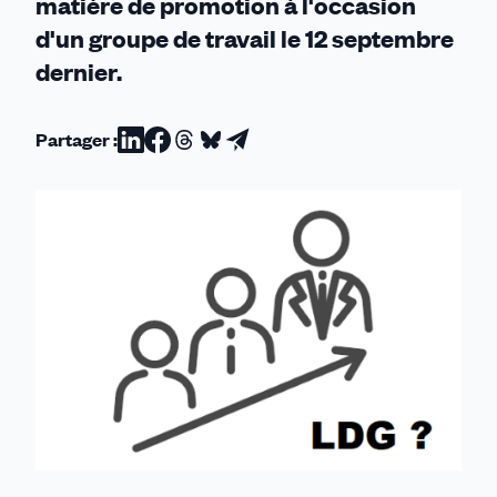
matière de promotion à l'occasion
d'un groupe de travail le 12 septembre
dernier.
Partager :
Partager
Partager
Partager
Partager
Partager
sur
sur
sur
sur
par
Linkedin
Facebook
Threads
Bluesky
email