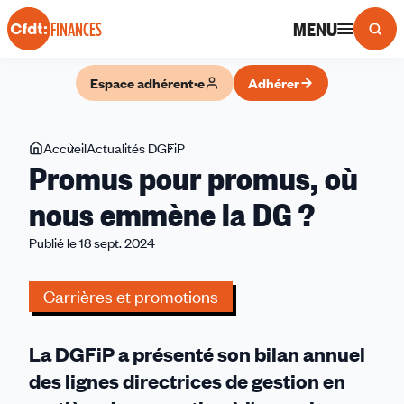
Panneau de gestion des cookies
MENU
FINANCES
Espace adhérent·e
Adhérer
Vous
Accueil
Actualités DGFiP
Promus
Promus pour promus, où
êtes
pour
ici
promus,
nous emmène la DG ?
où
Publié le 18 sept. 2024
nous
emmène
la
Carrières et promotions
DG
?
La DGFiP a présenté son bilan annuel
des lignes directrices de gestion en