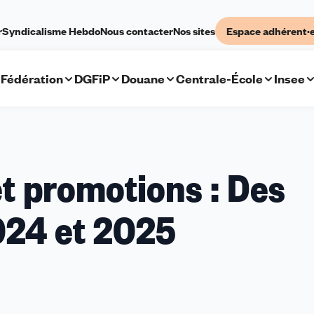
r
Syndicalisme Hebdo
Nous contacter
Nos sites
Espace adhérent·
Fédération
DGFiP
Douane
Centrale-École
Insee
et promotions : Des
024 et 2025