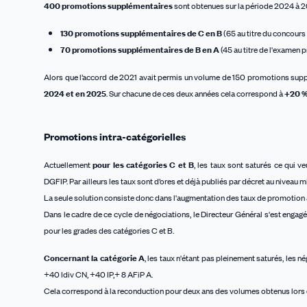
400 promotions supplémentaires
sont obtenues sur la période 2024 à 20
130 promotions supplémentaires de C en B
(65 au titre du concours 
70 promotions supplémentaires de B en A
(45 au titre de l'examen pr
Alors que l’accord de 2021 avait permis un volume de 150 promotions supp
2024 et en 2025
. Sur chacune de ces deux années cela correspond à
+20 %
Promotions intra-catégorielles
Actuellement
pour les catégories C et B
, les taux sont saturés ce qui 
DGFIP. Par ailleurs les taux sont d’ores et déjà publiés par décret au niveau mi
La seule solution consiste donc dans l'augmentation des taux de promotion
Dans le cadre de ce cycle de négociations, le Directeur Général s'est enga
pour les grades des catégories C et B.
Concernant la catégorie A
, les taux n'étant pas pleinement saturés, les
+40 Idiv CN, +40 IP,+ 8 AFiP A.
Cela correspond à la reconduction pour deux ans des volumes obtenus lors d