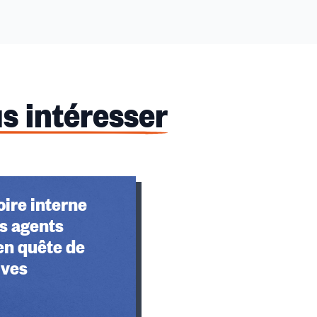
s intéresser
ire interne
s agents
en quête de
ives