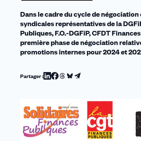
2025
Dans le cadre du cycle de négociation
syndicales représentatives de la DGFi
Publiques, F.O.-DGFiP, CFDT Finances
première phase de négociation relati
promotions internes pour 2024 et 202
Partager :
Partager
Partager
Partager
Partager
Partager
sur
sur
sur
sur
par
Linkedin
Facebook
Threads
Bluesky
email