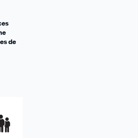
ces
ne
es de