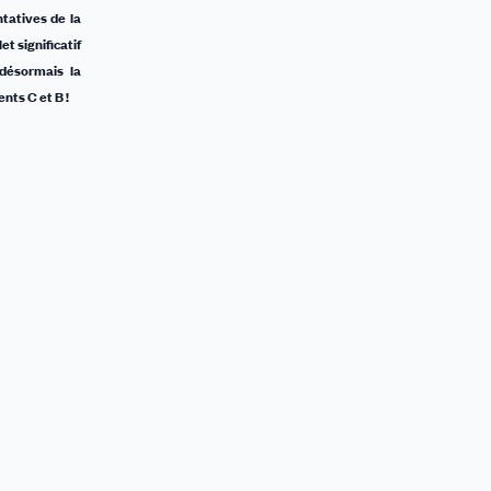
tatives de la
et significatif
 désormais la
nts C et B !