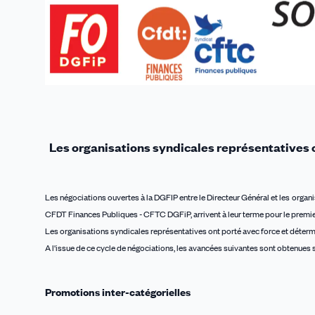
Les organisations syndicales représentative
Les négociations ouvertes à la DGFIP entre le Directeur Général et les orga
CFDT Finances Publiques - CFTC DGFiP, arrivent à leur terme pour le premier 
Les organisations syndicales représentatives ont porté avec force et déterm
A l'issue de ce cycle de négociations, les avancées suivantes sont obtenues su
Promotions inter-catégorielles