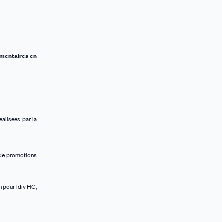
mentaires en
éalisées par la
x de promotions
n pour Idiv HC,