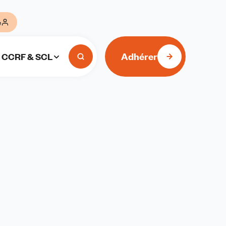
e
Adhérer
CCRF & SCL