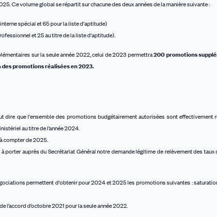
25. Ce volume global se répartit sur chacune des deux années de la manière suivante :
interne spécial et 65 pour la liste d'aptitude)
ofessionnel et 25 au titre de la liste d'aptitude).
lémentaires sur la seule année 2022, celui de 2023 permettra
200 promotions supplé
 des promotions réalisées en 2023.
veut dire que l'ensemble des promotions budgétairement autorisées sont effectivement r
nistériel au titre de l’année 2024.
 à compter de 2025.
gé à porter auprès du Secrétariat Général notre demande légitime de relèvement des tau
 négociations permettent d'obtenir pour 2024 et 2025 les promotions suivantes : saturatio
e l’accord d’octobre 2021 pour la seule année 2022.