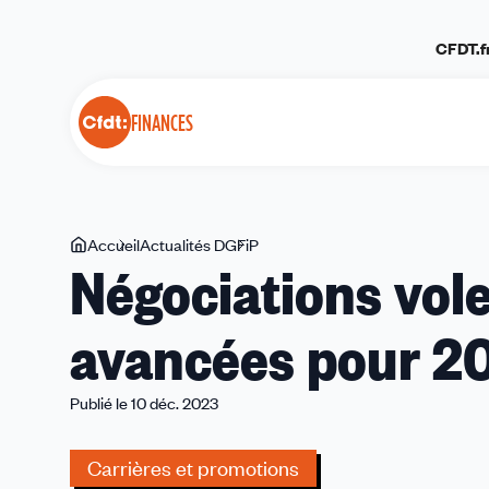
Panneau de gestion des cookies
CFDT.f
FINANCES
Vous
Accueil
Actualités DGFiP
Négociations
Négociations vol
êtes
volet
ici
promotions
avancées pour 2
:
Des
avancées
Publié le 10 déc. 2023
pour
2024
Carrières et promotions
et