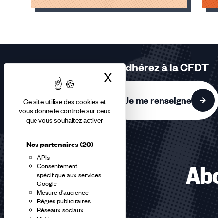
Éléments
1,
2,
3
sur
Adhérez à la CFDT
3
X
Masquer le bandea
accessibles
Je me renseigne
Ce site utilise des cookies et
vous donne le contrôle sur ceux
que vous souhaitez activer
Nos partenaires
(20)
APIs
Consentement
Abo
spécifique aux services
Google
Mesure d'audience
Régies publicitaires
Réseaux sociaux