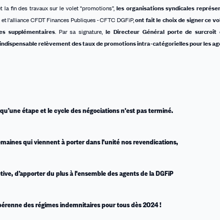
 la fin des travaux sur le volet "promotions”,
les organisations syndicales représen
P et l'alliance CFDT Finances Publiques - CFTC DGFiP,
ont fait le choix de signer ce vol
ues supplémentaires
. Par sa signature,
le Directeur Général porte de surcroît
’indispensable relèvement des taux de promotions intra-catégorielles pour les age
 qu’une étape et le cycle des négociations n'est pas terminé.
emaines qui viennent à porter dans l'unité nos revendications,
ctive, d’apporter du plus à l'ensemble des agents de la DGFiP
pérenne des régimes indemnitaires pour tous dès 2024 !