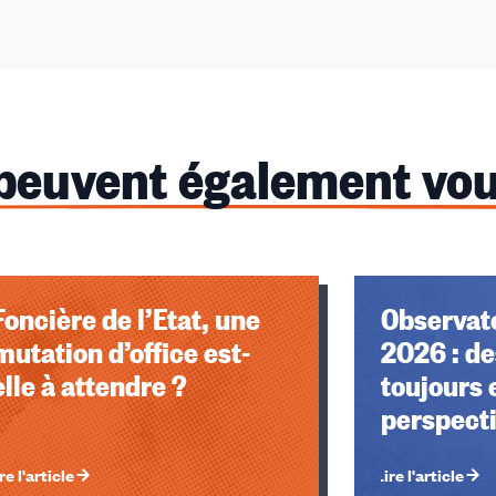
 peuvent également vou
Foncière de l’Etat, une
Observato
mutation d’office est-
2026 : de
elle à attendre ?
toujours 
perspect
re l'article
Lire l'article