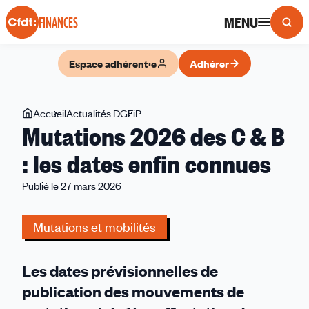
Panneau de gestion des cookies
MENU
FINANCES
Espace adhérent·e
Adhérer
Vous
Accueil
Actualités DGFiP
Mutations
Mutations 2026 des C & B
êtes
2026
ici
des
: les dates enfin connues
C
Publié le 27 mars 2026
&
B
:
Mutations et mobilités
les
dates
Les dates prévisionnelles de
enfin
connues
publication des mouvements de