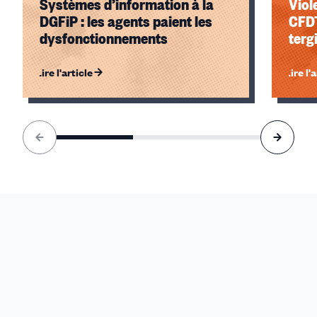
Systèmes d’information à la
Viol
DGFiP : les agents paient les
CFDT
dysfonctionnements
terg
Lire l'article
Lire l'
Élément
1
sur
3
accessible