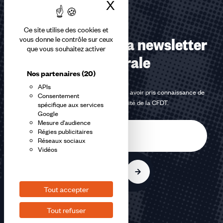
X
Masquer le bandea
Ce site utilise des cookies et
Abonnez-vous à la newsletter
vous donne le contrôle sur ceux
que vous souhaitez activer
confédérale
Nos partenaires
(20)
APIs
En m'inscrivant à la newsletter, j'affirme avoir pris connaissance de
Consentement
la
politique de confidentialité de la CFDT
.
spécifique aux services
Google
Mesure d'audience
E-
Régies publicitaires
mail
Réseaux sociaux
Vidéos
S'inscrire
Tout accepter
Tout refuser