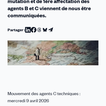
mutation et de 1ère affectation des
agents B et C viennent de nous être
communiquées.
Partager :
Partager
Partager
Partager
Partager
Partager
sur
sur
sur
sur
par
Linkedin
Facebook
Threads
Bluesky
email
Mouvement des agents C techniques :
mercredi 9 avril 2026