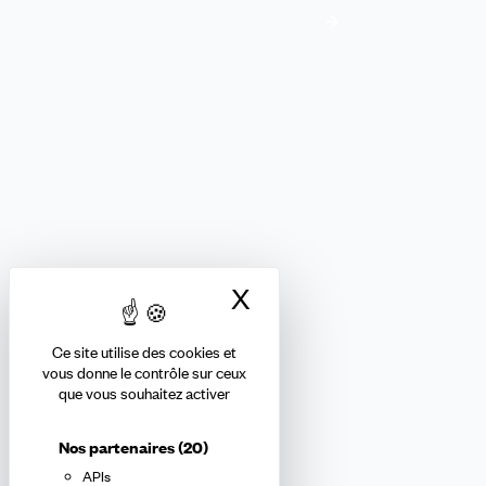
Je me renseigne
FINANCES
Nous suivre
X
Masquer le bandea
Ce site utilise des cookies et
Abonnez-vous à la newsletter
vous donne le contrôle sur ceux
que vous souhaitez activer
confédérale
Nos partenaires
(20)
APIs