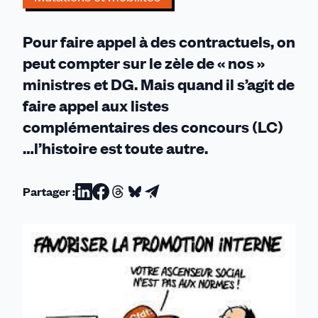
semaine
Pour faire appel à des contractuels, on
peut compter sur le zèle de « nos »
ministres et DG. Mais quand il s’agit de
faire appel aux listes
complémentaires des concours (LC)
…l’histoire est toute autre.
Partager :
Partager
Partager
Partager
Partager
Partager
sur
sur
sur
sur
par
Linkedin
Facebook
Threads
Bluesky
email