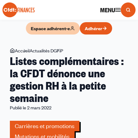
Panneau de gestion des cookies
MENU
FINANCES
Espace adhérent·e
Adhérer
Vous
Accueil
Actualités DGFiP
Listes
Listes complémentaires :
êtes
complémentaires
ici
:
la CFDT dénonce une
la
gestion RH à la petite
CFDT
dénonce
semaine
une
gestion
Publié le 2 mars 2022
RH
à
Carrières et promotions
la
Mutations et mobilités
petite