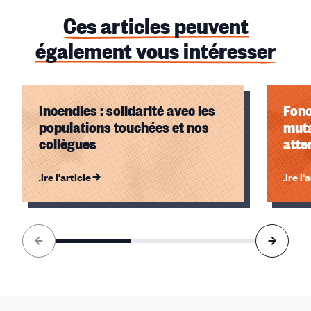
Ces articles peuvent
également vous intéresser
Incendies : solidarité avec les
Fonc
populations touchées et nos
muta
collègues
atte
Lire l'article
Lire l'
Élément
1
sur