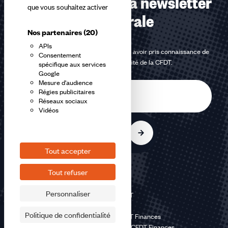
Abonnez-vous à la newsletter
que vous souhaitez activer
confédérale
Nos partenaires
(20)
APIs
En m'inscrivant à la newsletter, j'affirme avoir pris connaissance de
Consentement
la
politique de confidentialité de la CFDT
.
spécifique aux services
Google
Mesure d'audience
E-
Régies publicitaires
mail
Réseaux sociaux
Vidéos
S'inscrire
Tout accepter
Tout refuser
Personnaliser
©2026 CFDT
Plan du site
Politique de confidentialité
Mentions légales CFDT Finances
Politique de confidentialité CFDT Finances