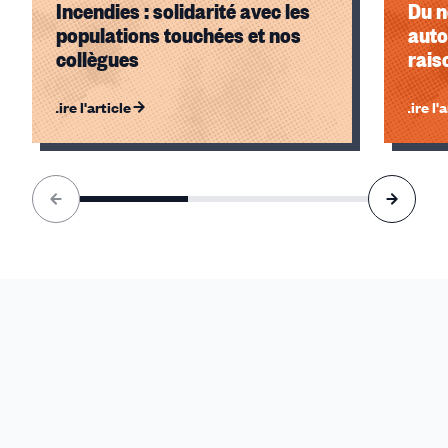
Incendies : solidarité avec les
Du n
populations touchées et nos
auto
collègues
rais
Lire l'article
Lire l'
Élément
1
sur
3
accessible