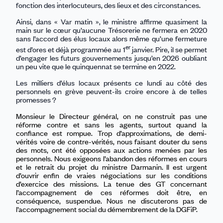
fonction des interlocuteurs, des lieux et des circonstances.
Ainsi, dans « Var matin », le ministre affirme quasiment la
main sur le cœur qu’aucune Trésorerie ne fermera en 2020
sans l’accord des élus locaux alors même qu’une fermeture
er
est d’ores et déjà programmée au 1
janvier. Pire, il se permet
d’engager les futurs gouvernements jusqu’en 2026 oubliant
un peu vite que le quinquennat se termine en 2022.
Les milliers d’élus locaux présents ce lundi au côté des
personnels en grève peuvent-ils croire encore à de telles
promesses ?
Monsieur le Directeur général, on ne construit pas une
réforme contre et sans les agents, surtout quand la
confiance est rompue. Trop d’approximations, de demi-
vérités voire de contre-vérités, nous faisant douter du sens
des mots, ont été opposées aux actions menées par les
personnels. Nous exigeons l’abandon des réformes en cours
et le retrait du projet du ministre Darmanin. Il est urgent
d’ouvrir enfin de vraies négociations sur les conditions
d’exercice des missions. La tenue des
GT concernant
l’accompagnement de ces réformes
doit être, en
conséquence, suspendue
.
Nous ne discuterons pas de
l’accompagnement social du démembrement de la DGFiP.