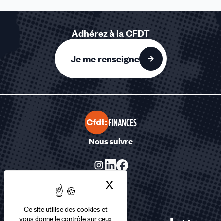
Adhérez à la CFDT
Je me renseigne
FINANCES
Nous suivre
X
Masquer le bandea
Ce site utilise des cookies et
vous donne le contrôle sur ceux