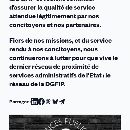
d’assurer la qualité de service
attendue légitimement par nos
concitoyens et nos partenaires.
Fiers de nos missions, et du service
rendu à nos concitoyens, nous
continuerons à lutter pour que vive le
dernier réseau de proximité de
services administratifs de l'Etat : le
réseau de la DGFiP.
Partager :
Partager
Partager
Partager
Partager
Partager
sur
sur
sur
sur
par
Linkedin
Facebook
Threads
Bluesky
email