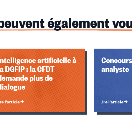
 peuvent également vou
Intelligence artificielle à
Concours
la DGFIP : la CFDT
analyste
demande plus de
dialogue
re l'article
Lire l'article