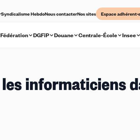
r
Syndicalisme Hebdo
Nous contacter
Nos sites
Espace adhérent·
Fédération
DGFiP
Douane
Centrale-École
Insee
 les informaticiens 