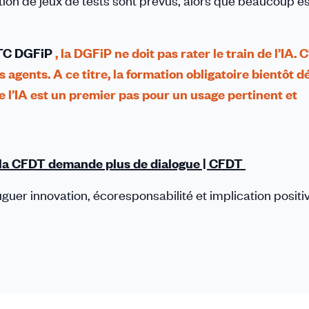
ation de jeux de tests sont prévus, alors que beaucoup e
TC DGFiP
, la DGFiP ne doit pas rater le train de l’IA. C
s agents. A ce titre, la formation obligatoire bientôt 
de l’IA est un premier pas pour un usage pertinent et
P : la CFDT demande plus de dialogue | CFDT
juguer innovation, écoresponsabilité et implication positi