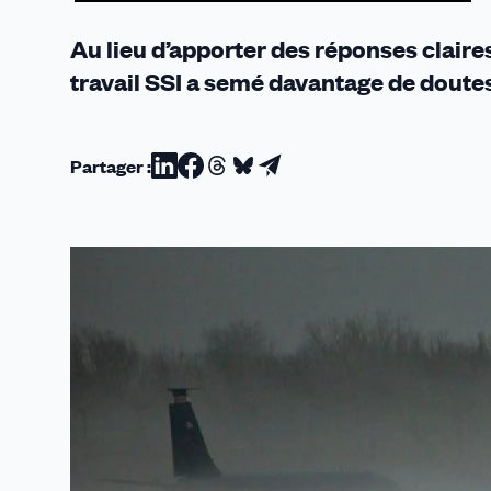
Au lieu d’apporter des réponses claire
travail SSI a semé davantage de doutes 
Partager :
Partager
Partager
Partager
Partager
Partager
sur
sur
sur
sur
par
Linkedin
Facebook
Threads
Bluesky
email