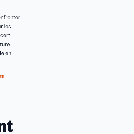
onfronter
r les
ncert
rture
de en
es
nt