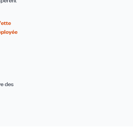
spèrent
'ette
déployée
ve des