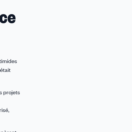
nce
 timides
était
s projets
isé,