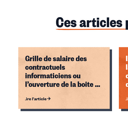
Ces articles
Grille de salaire des
contractuels
informaticiens ou
l’ouverture de la boite de
pandore
Lire l'article
Li
Éléments
1,
2,