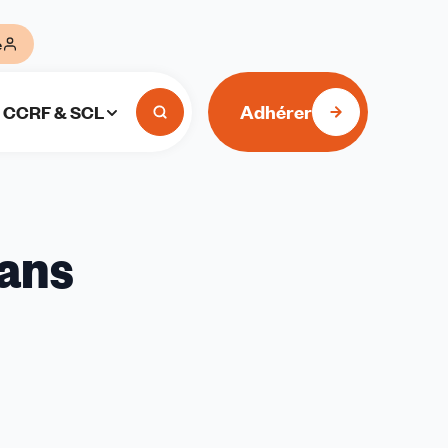
e
Adhérer
CCRF & SCL
dans