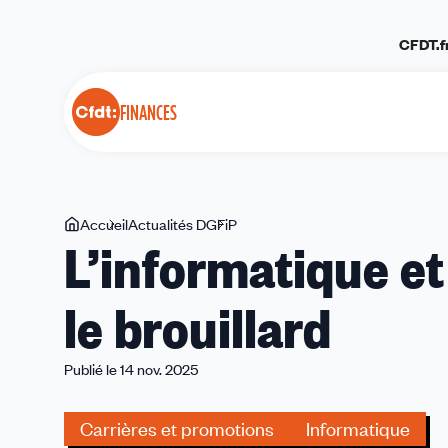
Panneau de gestion des cookies
CFDT.f
FINANCES
Vous
Accueil
Actualités DGFiP
L’informatique
L’informatique et
êtes
et
ici
les
le brouillard
informaticiens
dans
le
Publié le 14 nov. 2025
brouillard
Carrières et promotions
Informatique