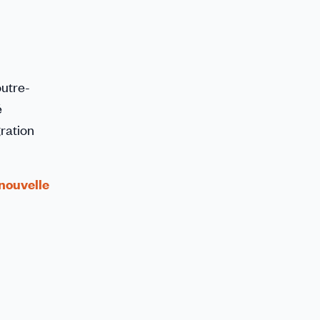
utre-
é
ration
 nouvelle