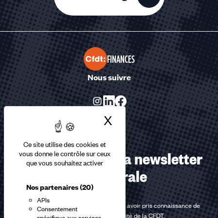
FINANCES
Nous suivre
X
Masquer le bandea
Ce site utilise des cookies et
Abonnez-vous à la newsletter
vous donne le contrôle sur ceux
que vous souhaitez activer
confédérale
Nos partenaires
(20)
APIs
En m'inscrivant à la newsletter, j'affirme avoir pris connaissance de
Consentement
la
politique de confidentialité de la CFDT
.
spécifique aux services