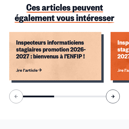
Ces articles peuvent
également vous intéresser
Inspecteurs informaticiens
Insp
stagiaires promotion 2026-
stag
2027 : bienvenus à l'ENFIP !
2027
Lire l'article
Lire l'
Élément
1
sur
3