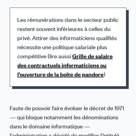
Les rémunérations dans le secteur public
Des conditions plus proches de celles du
La mise en place de filières
restent souvent inférieures à celles du
secteur privé doivent être proposées.
informatiques distinctes, assorties de
privé. Attirer des informaticiens qualifiés
perspectives d’évolution claires, est
nécessite une politique salariale plus
indispensable. En optant pour ce
compétitive (lire aussi
nouveau mode de recrutement,
Grille de salaire
des contractuels informaticiens ou
l’administration reconnaît implicitement
l’ouverture de la boite de pandore
que les inspecteurs recrutés sur diplôme
)
n’ont pas vocation à rejoindre
ultérieurement les services
administratifs classiques de la DGFiP, les
Faute de pouvoir faire évoluer le décret de 1971
privant ainsi de véritables perspectives
— qui bloque notamment les dénominations
de carrière.
dans le domaine informatique —
l’administration a décidé de modifier l’intitulé