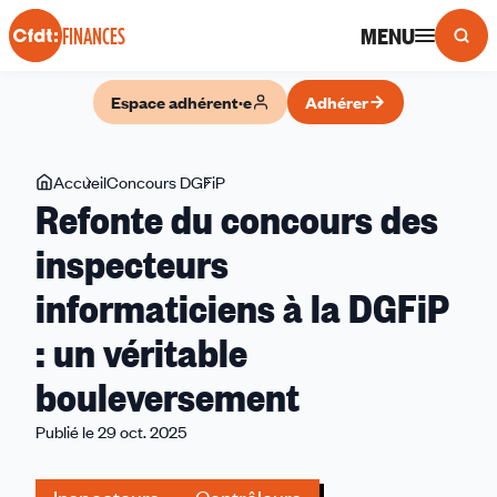
Panneau de gestion des cookies
MENU
FINANCES
Espace adhérent·e
Adhérer
Vous
Accueil
Concours DGFiP
Refonte
Refonte du concours des
êtes
du
ici
concours
inspecteurs
des
informaticiens à la DGFiP
inspecteurs
informaticiens
: un véritable
à
la
bouleversement
DGFiP
Publié le 29 oct. 2025
:
un
véritable