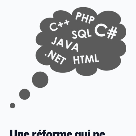
sur
sur
sur
sur
par
Linkedin
Facebook
Threads
Bluesky
email
Une réforme qui ne