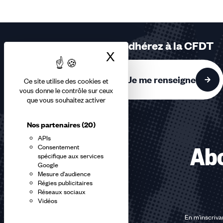
1,
2,
3
sur
Adhérez à la CFDT
3
X
Masquer le bandea
accessibles
Je me renseigne
Ce site utilise des cookies et
vous donne le contrôle sur ceux
que vous souhaitez activer
Nos partenaires
(20)
APIs
Consentement
Abo
spécifique aux services
Google
Mesure d'audience
Régies publicitaires
Réseaux sociaux
Vidéos
En m'inscrivan