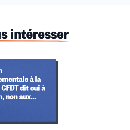
s intéresser
n
ementale à la
 CFDT dit oui à
n, non aux
s de travail
s