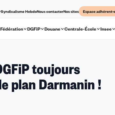
r
Syndicalisme Hebdo
Nous contacter
Nos sites
Espace adhérent·
Fédération
DGFiP
Douane
Centrale-École
Insee
DGFiP toujours
le plan Darmanin !