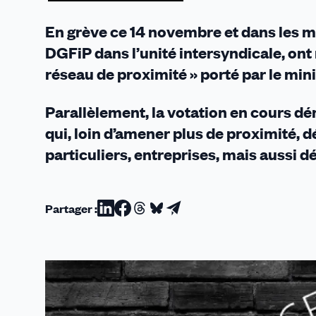
plan
Darmanin
En grève ce 14 novembre et dans les ma
!
DGFiP dans l’unité intersyndicale, ont
réseau de proximité » porté par le mini
Parallèlement, la votation en cours dé
qui, loin d’amener plus de proximité, dé
particuliers, entreprises, mais aussi d
Partager :
Partager
Partager
Partager
Partager
Partager
sur
sur
sur
sur
par
Linkedin
Facebook
Threads
Bluesky
email