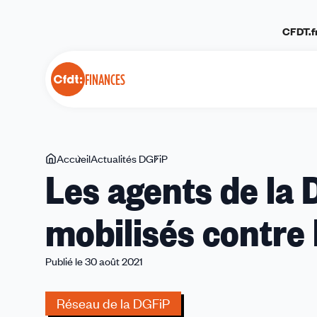
Panneau de gestion des cookies
CFDT.f
FINANCES
Vous
Accueil
Actualités DGFiP
Les
Les agents de la 
êtes
agents
ici
de
mobilisés contre 
la
DGFiP
toujours
Publié le 30 août 2021
mobilisés
contre
Réseau de la DGFiP
le