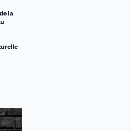
de la
au
turelle