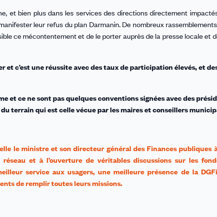
, et bien plus dans les services des directions directement impactés
t manifester leur refus du plan Darmanin. De nombreux rassemblements
 visible ce mécontentement et de le porter auprès de la presse locale et 
r et c’est une réussite avec des taux de participation élevés, et de
rme et ce ne sont pas quelques conventions signées avec des prési
u terrain qui est celle vécue par les maires et conseillers munici
lle le ministre et son directeur général des Finances publiques à 
 réseau et à l’ouverture de véritables discussions sur les fo
meilleur service aux usagers, une meilleure présence de la DGF
gents de remplir toutes leurs missions.