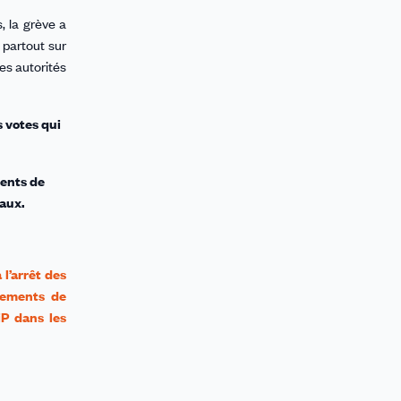
, la grève a
 partout sur
des autorités
s votes qui
dents de
paux.
l’arrêt des
ndements de
iP dans les