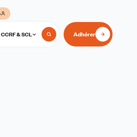
e
Adhérer
CCRF & SCL