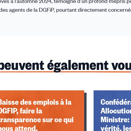
evés à l’automne 2024, témoigne d’un profond mépris po
is des agents de la DGFiP, pourtant directement concerné
 peuvent également vou
Baisse des emplois à la
Confédéra
DGFIP, faire la
Allocutio
transparence sur ce qui
Ministre:
nous attend.
vérité, le