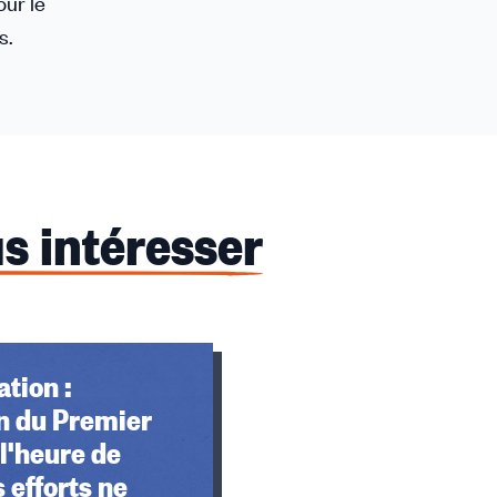
ur le
s.
s intéresser
tion :
n du Premier
 l'heure de
s efforts ne