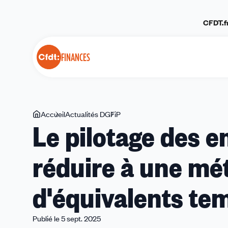
Panneau de gestion des cookies
CFDT.f
FINANCES
Vous
Accueil
Actualités DGFiP
Le
Le pilotage des e
êtes
pilotage
ici
des
réduire à une mé
emplois
ne
peut
d'équivalents te
se
réduire
à
Publié le 5 sept. 2025