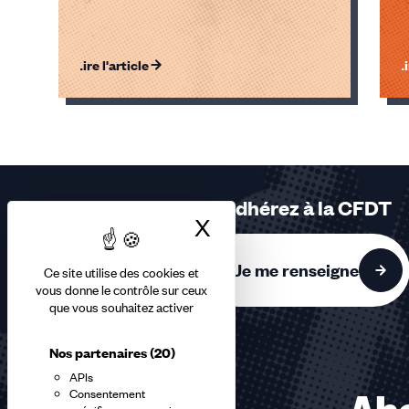
Lire l'article
Li
Éléments
1,
2,
3
sur
Adhérez à la CFDT
3
X
Masquer le bandea
accessibles
Je me renseigne
Ce site utilise des cookies et
vous donne le contrôle sur ceux
que vous souhaitez activer
Nos partenaires
(20)
APIs
Consentement