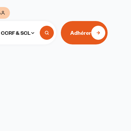
e
Adhérer
CCRF & SCL