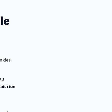
le
on des
 au
ait rien