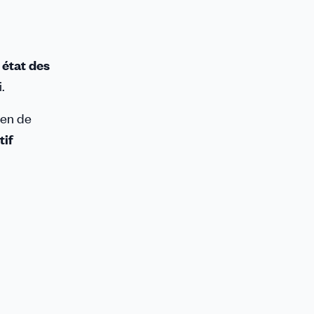
 état des
.
ien de
tif