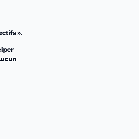
ctifs ».
ciper
 aucun