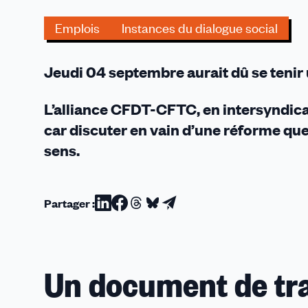
une
méthode
Emplois
Instances du dialogue social
d'allocation
d'équivalents
Jeudi 04 septembre aurait dû se tenir u
temps
plein
L’alliance CFDT-CFTC, en intersyndicale
car discuter en vain d’une réforme que 
sens.
Partager :
Partager
Partager
Partager
Partager
Partager
sur
sur
sur
sur
par
Linkedin
Facebook
Threads
Bluesky
email
Un document de tra