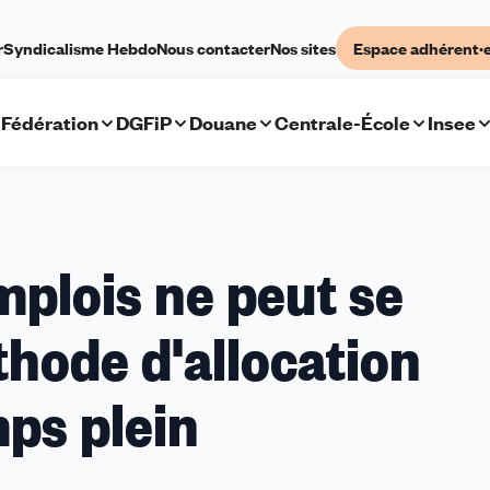
r
Syndicalisme Hebdo
Nous contacter
Nos sites
Espace adhérent·
Fédération
DGFiP
Douane
Centrale-École
Insee
mplois ne peut se
thode d'allocation
mps plein