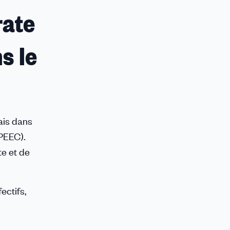
rate
s le
ais dans
GPEEC).
e et de
ectifs,