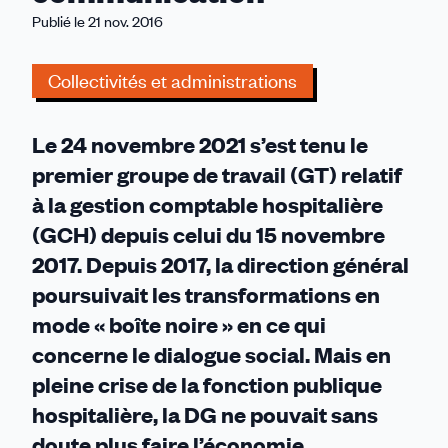
contraintes,
Publié le 21 nov. 2016
des
progrès
Collectivités et administrations
qui
tardent
et
Le 24 novembre 2021 s’est tenu le
beaucoup
premier groupe de travail (GT) relatif
de
à la gestion comptable hospitalière
communication
(GCH) depuis celui du 15 novembre
2017. Depuis 2017, la direction général
poursuivait les transformations en
mode « boîte noire » en ce qui
concerne le dialogue social. Mais en
pleine crise de la fonction publique
hospitalière, la DG ne pouvait sans
doute plus faire l’économie