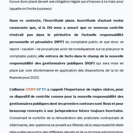
trouve donc placé devant une obligation légale qui s’impose à lui mais pour
laquelle on l’invite à surseoir.
Dans ce contexte, l’incertitude plane. Incertitude d’autant
moins
rassurante
que, si la DG nous a assuré que ce nouveau contrôle
n’entrait pas dans le périmètre de l’actuelle responsabilité
personnelle et pécuniaire (RPP)
du comptable public et que donc ce
report « cavalier » ne pouvait pas avoir de conséquences sur ce plan pour le
comptable public,
elle entrera
de facto
dans le c
h
amp de la nouvelle
responsabilité des gestionnaire
s
publique
s
(RGP)
qui sera mise en
place par voie d’ordonnance en application des dispositions de la loi de
finances pour 2022.
L’alliance
CFDT
-
CFTC
a rappelé l’importance de règles claires, pour
ce dispositif de contrôle comme pour la nouvelle responsabilité des
gestionnaires publiques dont les premiers contours sont flous et pour
beaucoup renvoyés à une jurisprudence future toujours incertaine.
Concernant le contrôle de la rémunération des praticiens contractuels et
intérimaires, des questions se posent sur l’étendu de la responsabilité réelle
telle qu’elle ressortira des différents décrets et de la doctrine administrative.