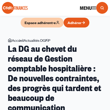
Panneau de gestion des cookies
MENU
FINANCES
Espace adhérent·e
Adhérer
Vous
Accueil
Actualités DGFiP
La
La DG au chevet du
êtes
DG
ici
au
réseau de Gestion
chevet
comptable hospitalière :
du
réseau
De nouvelles contraintes,
de
Gestion
des progrès qui tardent et
comptable
beaucoup de
hospitalière :
De
communication
nouvelles