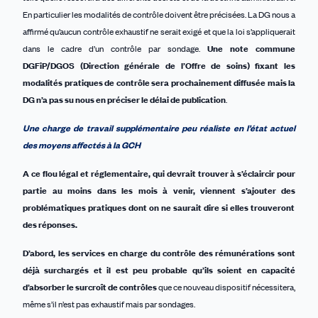
En particulier les modalités de contrôle doivent être précisées. La DG nous a
affirmé qu’aucun contrôle exhaustif ne serait exigé et que la loi s’appliquerait
dans le cadre d’un contrôle par sondage.
Une note commune
DGFiP/DGOS (Direction générale de l’Offre de soins) fixant les
modalités pratiques de contrôle sera prochainement diffusée mais la
DG n’a pas su nous en préciser le délai de publication
.
Une charge de travail supplémentaire
peu réaliste
en l’état actuel
des moyens affectés à la GCH
A ce flou légal et réglementaire, qui devrait trouver à s’éclaircir pour
partie au moins dans les mois à venir, vien
nen
t s’ajouter
des
problématique
s
pratique
s
dont on ne saurait dire si elle
s
trouver
ont
des
réponses
.
D’abord, les services en charge du contrôle des rémunérations sont
déjà surchargés et il est peu probable qu’il
s
soient
en capacité
d’absorber le surcroît de contrôles
que ce nouveau dispositif nécessitera,
même s’il n’est pas exhaustif mais par sondages.