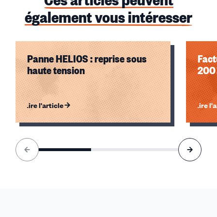
également vous intéresser
Panne HELIOS : reprise sous
Fact
haute tension
200 
Lire l'article
Lire l'
Élément
1
sur
3
accessible