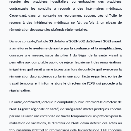
recruter des praticiens hospitaliers ou embaucher des praticiens
contractuels les conduits à recourir à des intérimaires médicaux.
Cependant, dans un contexte de recrutement souvent très difficile, le
recours à des intérimaires médicaux se fait parfois à un niveau de
rémunération dépassant les plafonds réglementaires.
Dans ce contexte, l’
article 33
de la
loi n°2021-502 du 26 avril 2021 visant
à améliorer le système de santé par la confiance et la simplification
,
consacre une mesure, issue du pilier 1 du Ségur de la santé, visant à
permettre aux comptable public de rejeter le paiement des rémunérations
irrégulières qu’il serait amené à constater lors du contrôle qu’il exerce sur la
rémunération du praticien ou sur la rémunération facturée par l’entreprise de
travail temporaire. Il informe alors le directeur de l’EPS qui procède à la
régularisation.
En outre, dorénavant, lorsque le comptable public informera le directeur de
l’ARS (Agence régionale de santé) de l’irrégularité d’actes juridiques conclus
par un EPS avec une entreprise de travail temporaire ou un praticien pour la
réalisation de vacations, le directeur de l’ARS devra déférer ces actes au
tribunal administratif et en informer sans délai le directeur de l’EPS concerné