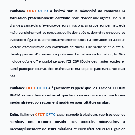
L’alliance
CFDT
-
CFTC
a insisté sur la nécessité de renforcer la
formation professionnelle continue
pour donner aux agents une plus
grande aisance dans l’exercice de leurs missions, ainsi que leur permettre de
maîtriser pleinement les nouveaux outils déployés et de mettre en œuvre les
évolutions légales et administratives nombreuses. La formation est aussi un
vecteur d’amélioration des conditions de travail. Elle participe en outre au
développement d’un réseau de praticiens. En matière de formation, la DG a
indiqué qu’une offre conjointe avec l’EHESP (École des hautes études en
santé publique) pourrait être intéressante mais que le partenariat n’existait
pas.
L’alliance
CFDT
-
CFTC
a é
galement rappelé que les anciens FORUM
DGCP avai
en
t leurs vertus et que leur renaissance sous une forme
modernisée et correctement modérée pourrait être un plus.
Enfin, l
’alliance
CFDT
-
CFTC
a
par rappelé
à
plusieurs reprises
que les
services ont d’abord besoin des effectifs nécessaires à
l’accomplissement
de leurs
missions
et qu’en l’état actuel tout gain de