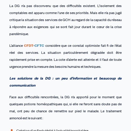
La DG n’a pas disconvenu que des difficultés existent. L’isolement des
comptables est apparu comme l’une de ses priorités. Mais elle n’a pas jugé
critique la situation des services de GCH au regard de la capacité du réseau
à répondre aux exigences qui se sont fait jour durant le cœur de la crise
pandémique.
L’alliance
CFDT
-
CFTC
considère que ce constat optimiste fait fi de l’état
réel des services. La situation particulièrement dégradée doit être
rapidement prise en compte. La cote d’alerte est atteinte et il faut de toute
urgence prendre la mesure des besoins humains et techniques.
Les solutions de la DG : un peu d’information et beaucoup de
communication
Face aux difficultés rencontrées, la DG n’a apporté pour le moment que
quelques potions homéopathiques qui, si elle ne feront sans doute pas de
mal, ont peu de chance de remettre sur pied le malade. Le traitement
annoncé est le suivant :
Création d’un flash dédié à l’actualité hospitalière