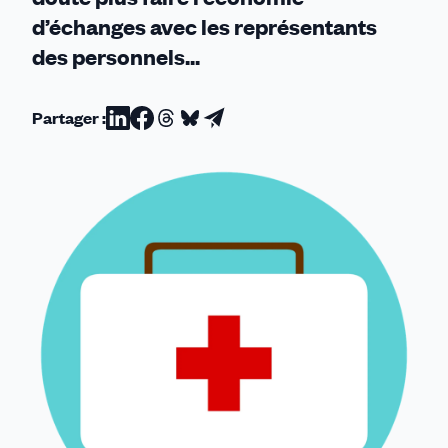
d’échanges avec les représentants
des personnels...
Partager :
Partager
Partager
Partager
Partager
Partager
sur
sur
sur
sur
par
Linkedin
Facebook
Threads
Bluesky
email