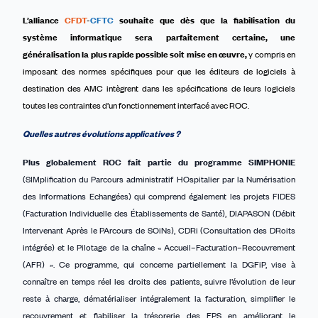
L’alliance
CFDT
-
CFTC
souhaite
que dès que la fiabilisation du
système informatique sera parfaitement certaine, une
généralisation la plus rapide possible soit mise en œuvre,
y compris en
imposant des normes spécifiques pour que les éditeurs de logiciels à
destination des AMC intègrent dans les spécifications de leurs logiciels
toutes les contraintes d’un fonctionnement interfacé avec ROC.
Quelles autres évolutions applicatives ?
Plus globalement ROC fait partie du programme SIMPHONIE
(SIMplification du Parcours administratif HOspitalier par la Numérisation
des Informations Echangées) qui comprend également les projets FIDES
(Facturation Individuelle des Établissements de Santé), DIAPASON (Débit
Intervenant Après le PArcours de SOiNs), CDRi (Consultation des DRoits
intégrée) et le Pilotage de la chaîne « Accueil–Facturation–Recouvrement
(AFR) ». Ce programme, qui concerne partiellement la DGFiP, vise à
connaître en temps réel les droits des patients, suivre l’évolution de leur
reste à charge, dématérialiser intégralement la facturation, simplifier le
recouvrement et fiabiliser la trésorerie des EPS en améliorant le