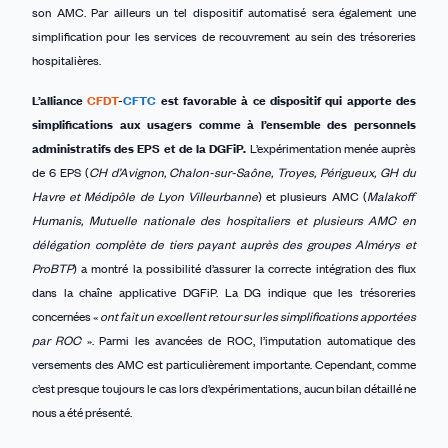
son AMC. Par ailleurs un tel dispositif automatisé sera également une
simplification pour les services de recouvrement au sein des trésoreries
hospitalières.
L’alliance
CFDT
-
CFTC
est favorable à ce dispositif qui apporte des
simplifications aux usagers comme à l’ensemble des personnels
administratifs des EPS et de la DGFiP.
L’expérimentation menée auprès
de 6 EPS (
CH d’Avignon, Chalon-sur-Saône, Troyes, Périgueux, GH
du
Havre et Médipôle
de
Lyon Villeurbanne
) et plusieurs AMC (
Malakoff
Humanis, Mutuelle nationale des hospitaliers et plusieurs AMC en
délégation complète de tiers payant auprès des groupes Almérys et
ProBTP
) a montré la possibilité d’assurer la correcte intégration des flux
dans la chaîne applicative DGFiP. La DG indique que les trésoreries
concernées «
ont fait un excellent retour sur les simplifications apportées
par ROC
». Parmi les avancées de ROC, l’imputation automatique des
versements des AMC est particulièrement importante. Cependant, comme
c’est presque toujours le cas lors d’expérimentations, aucun bilan détaillé ne
nous a été présenté.