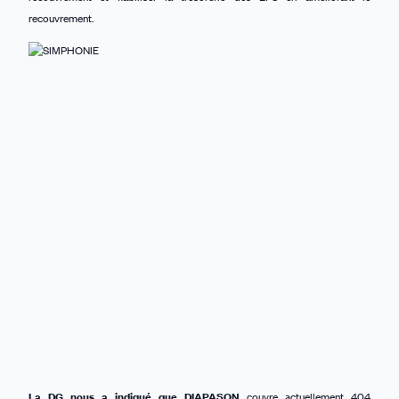
recouvrement.
La DG nous a indiqué que DIAPASON
couvre actuellement 404