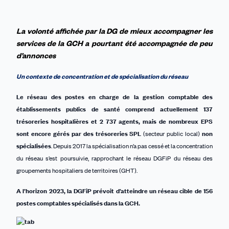
La
volonté
affichée par la DG
de mieux accompagner les
services de la GCH
a pourtant été accompagnée de
peu
d’annonces
Un contexte de c
oncentration
et de spécialisation
du réseau
L
e réseau des postes en charge de
la gestion
comptable
des
établissements publics de santé
comprend actuellement
137
trésoreries hospitalières
et 2 737 agents, mais de nombreux EPS
sont encore gérés par des trésoreries SPL
(secteur public local)
non
spécialisées
. Depuis 2017 la spécialisation n’a pas cessé et la concentration
du réseau s’est poursuivie, rapprochant le réseau DGFiP du réseau des
groupements hospitaliers de territoires (GHT).
A l’horizon 2023, la DGFiP prévoit d’atteindre un réseau
cible
de 156
postes comptables spécialisés dans la GCH.