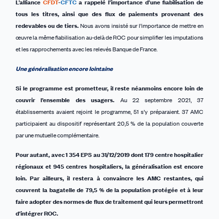
L’alliance
CFDT
-
CFTC
a rappelé l’importance d’une fiabilisation
de
tous les
titres,
ainsi que des
flux de paiements
provenant
des
redevables ou
de tiers.
Nous avons insisté sur l’importance de mettre en
œuvre la même fiabilisation au-delà de ROC pour simplifier les imputations
et les rapprochements avec les relevés Banque de France.
Une généralisation encore
lointaine
Si le programme est prometteur, il reste néanmoins encore loin de
couvrir l’ensemble des usagers.
Au 22 septembre 2021, 37
établissements avaient rejoint le programme, 51 s’y préparaient. 37 AMC
participaient au dispositif représentant 20,5 % de la population couverte
par une mutuelle complémentaire.
Pour autant, avec 1 354 EPS au 31/12/2019 dont 179 centre hospitalier
régionaux et 945 centres hospitaliers, la généralisation est encore
loin. Par ailleurs, il restera à convaincre les AMC restantes, qui
couvrent la bagatelle de 79,5 % de la population protégée et à leur
faire adopter des normes de flux de traitement qui leurs permettront
d’intégrer ROC.