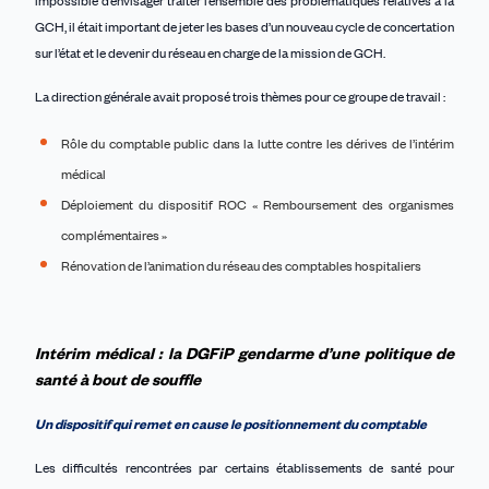
impossible d’envisager traiter l’ensemble des problématiques relatives à la
GCH, il était important de jeter les bases d’un nouveau cycle de concertation
sur l’état et le devenir du réseau en charge de la mission de GCH.
La direction générale avait proposé trois thèmes pour ce groupe de travail :
Rôle du comptable public dans la lutte contre les dérives de l’intérim
médical
Déploiement du dispositif ROC « Remboursement des organismes
complémentaires »
Rénovation de l’animation du réseau des comptables hospitaliers
Intérim médical : la DGFiP gendarme d’un
e
politique de
santé à bout de souffle
Un dispositif qui remet en cause le positionnement du comptable
Les difficultés rencontrées par certains établissements de santé pour