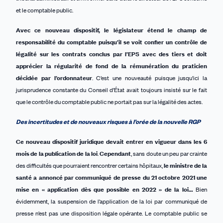
et le comptable public.
Avec ce nouveau dispositif, le législateur étend le champ de
responsabilité du comptable puisqu’il se voit confi
er
un
contrôle de
légalité
sur les contrats conclus par l’EPS avec des tiers
et doit
apprécier la régularité de fond de la rémunération du praticien
décidée par l’ordonnateur
. C’est une nouveauté puisque jusqu’ici la
jurisprudence constante du Conseil d’État avait toujours insisté sur le fait
que le contrôle du comptable public ne portait pas sur la légalité des actes.
Des
incertitudes et de nouveaux risques
à l’orée de la nouvelle RGP
Ce nouveau dispositif juridique devait entrer en vigueur dans les 6
mois de la publication de la loi
.
Cependant
, sans doute un peu par crainte
des difficultés que pourraient rencontrer certains hôpitaux,
le ministre de la
santé a annoncé par communiqué de presse du 21 octobre 2021 une
mise en « application dès que possible en 2022 » de la loi…
Bien
évidemment, la suspension de l’application de la loi par communiqué de
presse n’est pas une disposition légale opérante. Le comptable public se