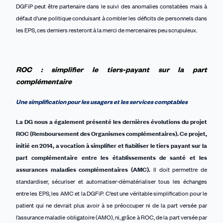
DGFiP peut être partenaire dans le suivi des anomalies constatées mais à
défaut d’une politique conduisant à combler les déficits de personnels dans
les EPS, ces derniers resteront à la merci de mercenaires peu scrupuleux.
ROC : simplifier le tiers-payant sur la part
complémentaire
Un
e simplification
pour les usagers et les services comptables
La DG nous a également présenté les dernière
s
évolution
s
du projet
ROC (Remboursement des Organismes complémentaires
).
Ce projet,
initié en 2014, a vocation à simplifier et fiabiliser le tiers payant sur la
part complémentaire entre les établissements de santé et les
assurances maladies
complémentaires (AMC).
Il doit permettre de
standardiser, sécuriser et automatiser-dématérialiser tous les échanges
entre les EPS, les AMC et la DGFiP. C’est une véritable simplification pour le
patient qui ne devrait plus avoir à se préoccuper ni de la part versée par
l’assurance maladie obligatoire (AMO), ni, grâce à ROC, de la part versée par