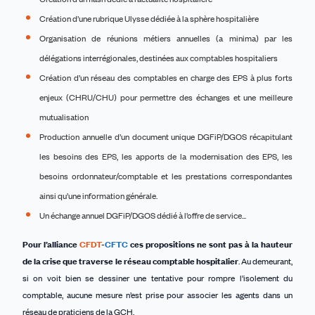
Création d’une rubrique Ulysse dédiée à la sphère hospitalière
Organisation de réunions métiers annuelles (a minima) par les
délégations interrégionales, destinées aux comptables hospitaliers
Création d’un réseau des comptables en charge des EPS à plus forts
enjeux (CHRU/CHU) pour permettre des échanges et une meilleure
mutualisation
Production annuelle d’un document unique DGFiP/DGOS récapitulant
les besoins des EPS, les apports de la modernisation des EPS, les
besoins ordonnateur/comptable et les prestations correspondantes
ainsi qu’une information générale.
Un échange annuel DGFiP/DGOS dédié à l’offre de service...
Pour l’alliance
CFDT
-
CFTC
ces propositions ne sont pas à la hauteur
de la crise que traverse le réseau comptable hospitalier
. Au demeurant,
si on voit bien se dessiner une tentative pour rompre l’isolement du
comptable, aucune mesure n’est prise pour associer les agents dans un
réseau de praticiens de la GCH.