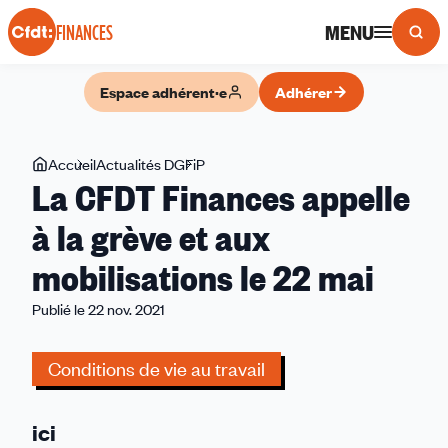
Panneau de gestion des cookies
MENU
FINANCES
Espace adhérent·e
Adhérer
Vous
Accueil
Actualités DGFiP
La
La CFDT Finances appelle
êtes
CFDT
ici
Finances
à la grève et aux
appelle
mobilisations le 22 mai
à
la
Publié le 22 nov. 2021
grève
et
Conditions de vie au travail
aux
mobilisations
le
ici
22