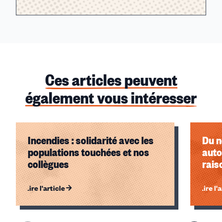
Ces articles peuvent
également vous intéresser
Incendies : solidarité avec les
Du n
populations touchées et nos
auto
collègues
rais
Lire l'article
Lire l'