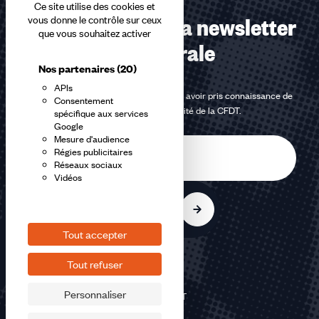
Ce site utilise des cookies et
Abonnez-vous à la newsletter
vous donne le contrôle sur ceux
que vous souhaitez activer
confédérale
Nos partenaires
(20)
APIs
En m'inscrivant à la newsletter, j'affirme avoir pris connaissance de
Consentement
la
politique de confidentialité de la CFDT
.
spécifique aux services
Google
Mesure d'audience
E-
Régies publicitaires
mail
Réseaux sociaux
Vidéos
S'inscrire
Tout accepter
Tout refuser
Personnaliser
©2026 CFDT
Plan du site