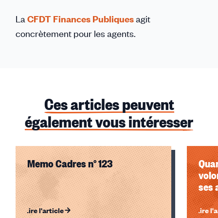
La
CFDT Finances Publiques
agit
concrètement pour les agents.
Ces articles peuvent
également vous intéresser
Memo Cadres n° 123
Quan
volo
ses 
Lire l'article
Lire l'