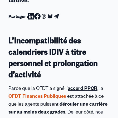
tardive.
Partager :
Partager
Partager
Partager
Partager
Partager
sur
sur
sur
sur
par
Linkedin
Facebook
Threads
Bluesky
email
L’incompatibilité des
calendriers IDIV à titre
personnel et prolongation
d’activité
Parce que la CFDT
a signé l’
accord PPCR
, la
CFDT Finances Publiques
est attachée à ce
que les agents puissent
dérouler une carrière
sur au moins deux grades
. De leur côté, nos