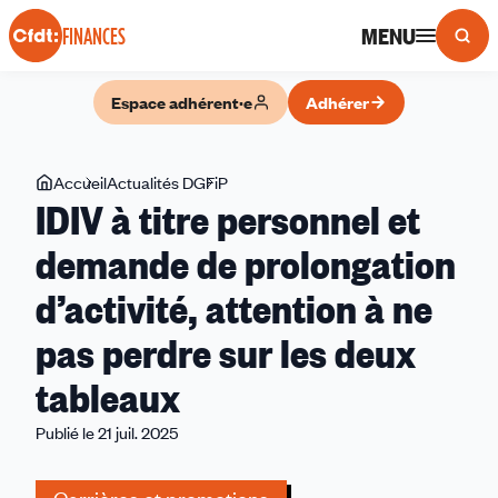
Panneau de gestion des cookies
MENU
FINANCES
Espace adhérent·e
Adhérer
Vous
Accueil
Actualités DGFiP
IDIV
IDIV à titre personnel et
êtes
à
ici
titre
demande de prolongation
personnel
d’activité, attention à ne
et
demande
pas perdre sur les deux
de
prolongation
tableaux
d’activité,
Publié le 21 juil. 2025
attention
à
ne