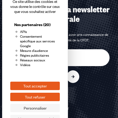
Ce site utilise des cookies et
Abonnez-vous à la newsletter
vous donne le contrôle sur ceux
que vous souhaitez activer
confédérale
Nos partenaires
(20)
APIs
En m'inscrivant à la newsletter, j'affirme avoir pris connaissance de
Consentement
la
politique de confidentialité de la CFDT
.
spécifique aux services
Google
Mesure d'audience
E-
Régies publicitaires
mail
Réseaux sociaux
Vidéos
S'inscrire
Tout accepter
Tout refuser
Personnaliser
©2026 CFDT
Plan du site