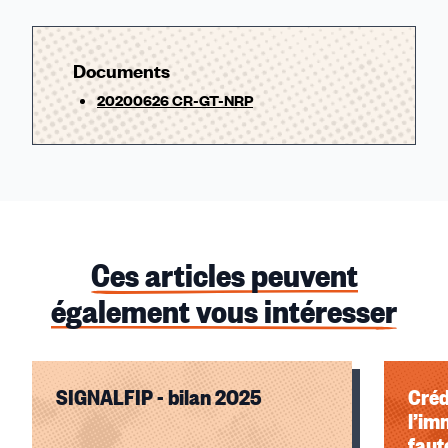
Documents
20200626 CR-GT-NRP
Ces articles peuvent
également vous intéresser
SIGNALFIP - bilan 2025
Créd
l’im
faute