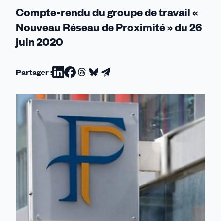
Compte-rendu du groupe de travail «
Nouveau Réseau de Proximité » du 26
juin 2020
Partager :
Partager
Partager
Partager
Partager
Partager
sur
sur
sur
sur
par
Linkedin
Facebook
Threads
Bluesky
email