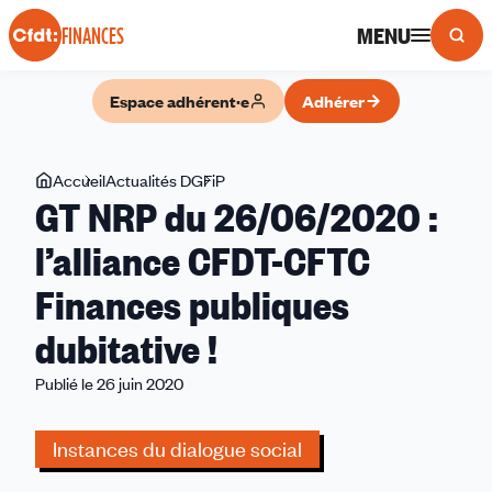
Panneau de gestion des cookies
MENU
FINANCES
Espace adhérent·e
Adhérer
Vous
Accueil
Actualités DGFiP
GT
GT NRP du 26/06/2020 :
êtes
NRP
ici
du
l’alliance CFDT-CFTC
26/06/2020 :
Finances publiques
l’alliance
CFDT-
dubitative !
CFTC
Finances
Publié le 26 juin 2020
publiques
dubitative !
Instances du dialogue social