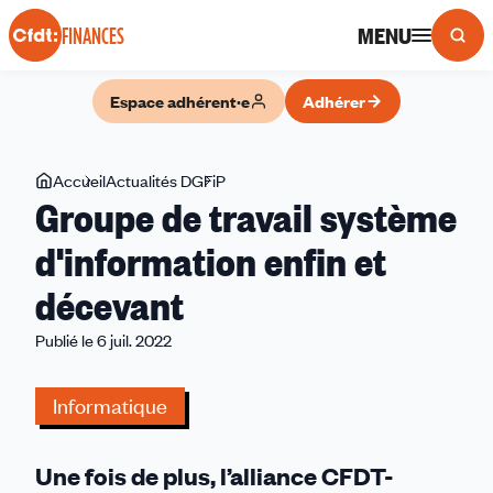
Panneau de gestion des cookies
MENU
FINANCES
Espace adhérent·e
Adhérer
Vous
Accueil
Actualités DGFiP
Groupe
Groupe de travail système
êtes
de
ici
travail
d'information enfin et
système
décevant
d'information
enfin
Publié le 6 juil. 2022
et
décevant
Informatique
Une fois de plus, l’alliance CFDT-