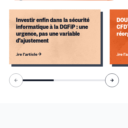
Investir enfin dans la sécurité
DOUANE : Réfo
informatique à la DGFiP : une
CFDT
urgence, pas une variable
réor
d’ajustement
Lire l'article
Lire l'
Élément
1
sur
3
accessible