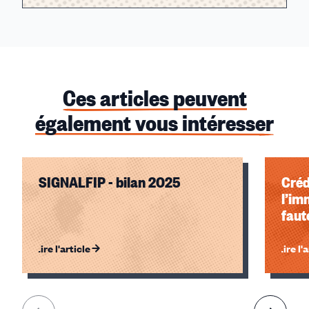
Ces articles peuvent
également vous intéresser
SIGNALFIP - bilan 2025
Créd
l’im
faute
Lire l'article
Lire l'