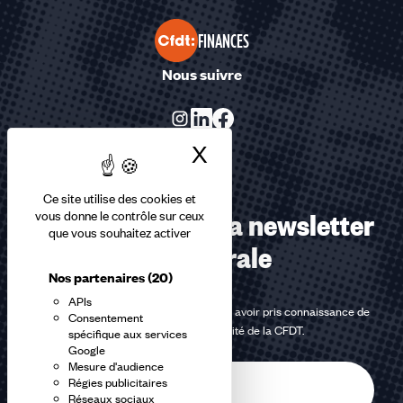
FINANCES
Nous suivre
X
Masquer le bandea
Ce site utilise des cookies et
Abonnez-vous à la newsletter
vous donne le contrôle sur ceux
que vous souhaitez activer
confédérale
Nos partenaires
(20)
APIs
En m'inscrivant à la newsletter, j'affirme avoir pris connaissance de
Consentement
la
politique de confidentialité de la CFDT
.
spécifique aux services
Google
Mesure d'audience
E-
Régies publicitaires
mail
Réseaux sociaux