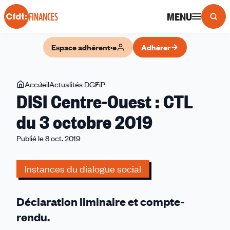
Panneau de gestion des cookies
MENU
FINANCES
Espace adhérent·e
Adhérer
Vous
Accueil
Actualités DGFiP
DISI
DISI Centre-Ouest : CTL
êtes
Centre-
ici
Ouest
du 3 octobre 2019
:
Publié le 8 oct. 2019
CTL
du
3
Instances du dialogue social
octobre
2019
Déclaration liminaire et compte-
rendu.