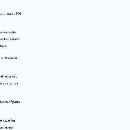
 responsable RH
s les listes
ments d’agents
faire.
 au niveau a
tel ne devait
nistration se
 à des départs
ent pas les
on ne leur