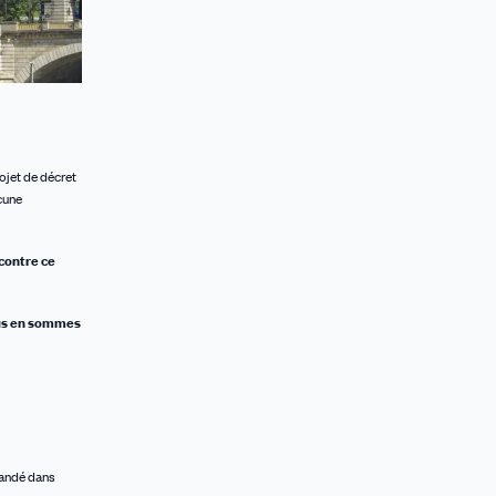
rojet de décret
cune
contre ce
ous en sommes
mandé dans