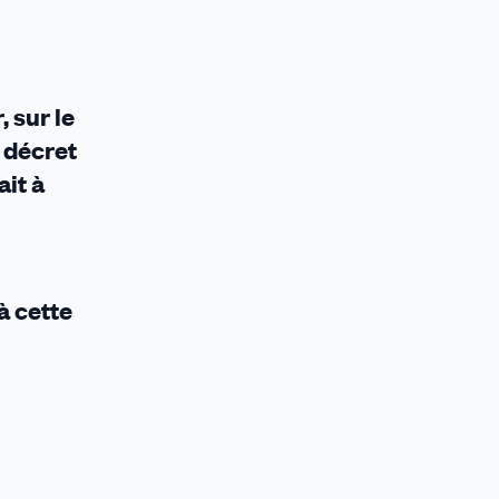
 sur le
e décret
ait à
à cette