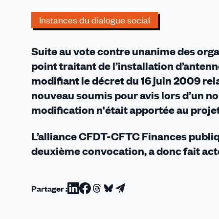
et
son
Instances du dialogue social
adjoint
aux
Suite au vote contre unanime des organ
abonnés
absents !
point traitant de l’installation d’ante
modifiant le décret du 16 juin 2009 rel
nouveau soumis pour avis lors d’un n
modification n'était apportée au projet 
L’alliance CFDT-CFTC Finances publique
deuxième convocation, a donc fait act
Partager :
Partager
Partager
Partager
Partager
Partager
sur
sur
sur
sur
par