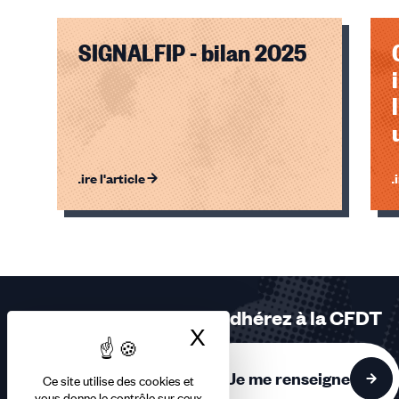
SIGNALFIP - bilan 2025
Lire l'article
Li
Éléments
1,
2,
3
sur
Adhérez à la CFDT
3
X
Masquer le bandea
accessibles
Je me renseigne
Ce site utilise des cookies et
vous donne le contrôle sur ceux