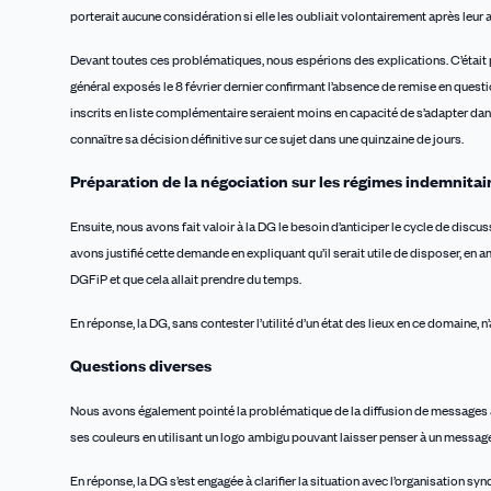
porterait aucune considération si elle les oubliait volontairement après leur av
Devant toutes ces problématiques, nous espérions des explications. C’était 
général exposés le 8 février dernier confirmant l’absence de remise en quest
inscrits en liste complémentaire seraient moins en capacité de s’adapter dans 
connaïtre sa décision définitive sur ce sujet dans une quinzaine de jours.
Préparation de la négociation sur les régimes indemnitai
Ensuite, nous avons fait valoir à la DG le besoin d’anticiper le cycle de discus
avons justifié cette demande en expliquant qu’il serait utile de disposer, en 
DGFiP et que cela allait prendre du temps.
En réponse, la DG, sans contester l’utilité d’un état des lieux en ce domaine,
Questions diverses
Nous avons également pointé la problématique de la diffusion de messages à 
ses couleurs en utilisant un logo ambigu pouvant laisser penser à un messag
En réponse, la DG s’est engagée à clarifier la situation avec l’organisation sy