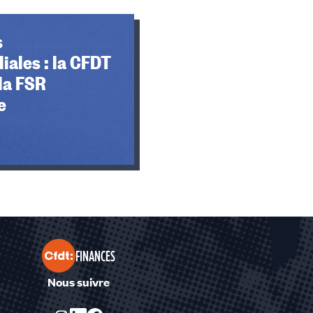
s
liales : la CFDT
la FSR
e
FINANCES
Nous suivre