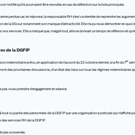
oir notifié qu’ils pourraient être recrutés en cas de défection sur la liste principale.
peine perdue car, en réponse, la responsable RH s’est contentée de reprendre les argumen
ion de la DG sur notamment son manque d’attractivité. Elle n’a pu nous démontrer en quoi
nos services. Elle a indiqué que, malgré tout, elle se donnait un temps de réflexion et qu'el
res de la DGFIP
er
sion indemnitaire prévu, en application de l’accord du 22 octobre dernier, à la fin du 1
sem
amont des prochaines discussions, d’un état des lieux sur tous les régimes indemnitaires ap
 n’a pas voulu prendre d’engagement en séance.
tout ou partie des personnels de la DGFiP par une organisation syndicale qui n’affiche p
e des services RH de la DGFIP.
ndicale concernée.