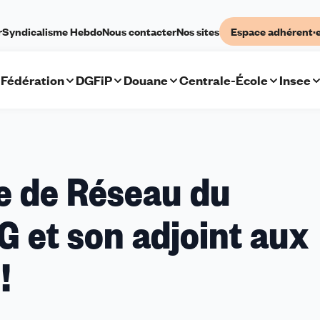
r
Syndicalisme Hebdo
Nous contacter
Nos sites
Espace adhérent·
Fédération
DGFiP
Douane
Centrale-École
Insee
e de Réseau du
G et son adjoint aux
!