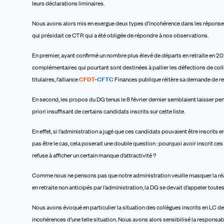
leurs déclarations liminaires.
Nous avons alors mis en exergue deux types d’incohérence dans les réponses
qui présidait ce CTR qui a été obligée de répondre à nos observations.
En premier, ayant confirmé un nombre plus élevé de départs en retraite en 2021
complémentaires qui pourtant sont destinées à pallier les défections de collè
titulaires, l’alliance
CFDT
-
CFTC
Finances publique réitère sa demande de reco
En second, les propos du DG tenus le 8 février dernier semblaient laisser pens
priori insuffisant de certains candidats inscrits sur cette liste.
En effet, si l’administration a jugé que ces candidats pouvaient être inscrits e
pas être le cas, cela poserait une double question : pourquoi avoir inscrit ce
refuse à afficher un certain manque d’attractivité ?
Comme nous ne pensons pas que notre administration veuille masquer la réal
en retraite non anticipés par l’administration, la DG se devait d’appeler tout
Nous avons évoqué en particulier la situation des collègues inscrits en LC de
incohérences d’une telle situation. Nous avons alors sensibilisé la responsabl