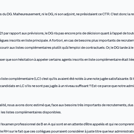
 du DG. Malheureusement, ni le DG, ni son adjoint, ne présidaient ce CTR. C’est donc la
 par rapport aux prévisions, le DG n’a pas encore pris de décision quant à l’appel de toute
gues inscrits en liste principale. A fortiori, en cas de besoins plus importants de recrute
urir aux listes complémentaires plutôt qu’à l’emploi de contractuels. Or, le DG tarde à le 
er que son hésitation à appeler certains agents inscrits en liste complémentaire était liée
n liste complémentaire (LC) c’est qu’ils avaient été notés à une note jugée satisfaisante. Si 
s candidats en LC s’ils ne sont pas jugés à un niveau suffisant ? Est-ce parce que notre admi
ité, nous avons donc estimé que, face aux besoins très importants de recrutements, dus
es les listes complémentaires disponibles.
 l’examen professionnel de B en A qui sont en en attente d’être appelés et qui ne comprenn
e RH sur le fait que ces collègues pourraient considérer à juste titre que leur administrati