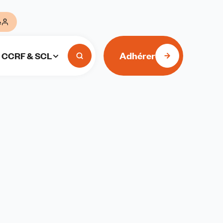
e
Adhérer
CCRF & SCL