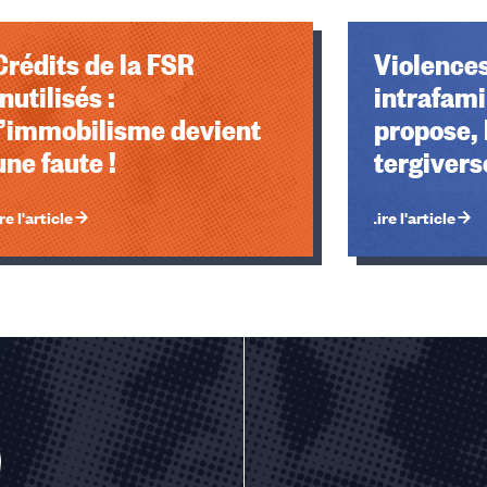
Crédits de la FSR
Violence
inutilisés :
intrafami
l’immobilisme devient
propose, 
une faute !
tergivers
re l'article
Lire l'article
u des cookies