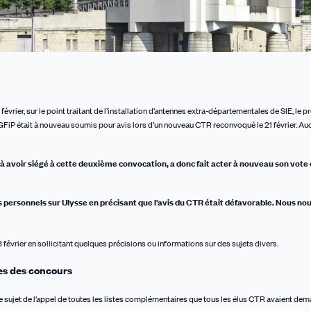
vrier, sur le point traitant de l’installation d’antennes extra-départementales de SIE, le p
DGFiP était à nouveau soumis pour avis lors d’un nouveau CTR reconvoqué le 21 février. Au
à
avoir siégé à cette deuxième convocation, a donc fait acter à nouveau son vote 
es personnels sur Ulysse en précisant
que l’avis du CTR était défavorable. Nous n
évrier en sollicitant quelques précisions ou informations sur des sujets divers.
es des concours
 le sujet de l’appel de toutes les listes complémentaires que tous les élus CTR avaient de