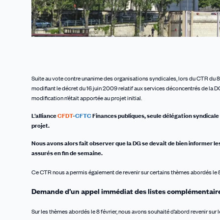
Suite au vote contre unanime des organisations syndicales, lors du CTR du 8 fé
modifiant le décret du 16 juin 2009 relatif aux services déconcentrés de la 
modification n’était apportée au projet initial.
L’alliance
CFDT
-
CFTC
Finances publiques, seule
délégation
syndicale
projet.
Nous avons alors fait observer que la DG se devait de bien informer l
assurés en fin de semaine.
Ce CTR nous a permis également de revenir sur certains thèmes abordés le 8 f
Demande d’un appel immédiat des listes complémentair
Sur les thèmes abordés le 8 février, nous avons souhaité d’abord revenir sur