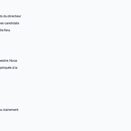
ts du directeur
 des candidats
le fera
estre. Nous
pliqués à la
as clairement