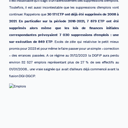
Il est indubitable qu’il s’agit d’un ralentissement des suppressions d’emplois.
Toutefois, il est aussi incontestable que les suppressions d’emplois vont
continuer. Rappelons que
30 171 ETP ont déjà été supprimés de 2008 à
2021
.
En particulier sur la période 201
8
-2021,
7 879 ETP ont été
supprimés alors même que les lois de finances initiales
correspondantes prévoyaient 7 030 suppressions d’emplois : une
sur-exécution de 849 ETP
. Excès de zèle qui relativise le petit mieux
promis pour 2023 et pour même le faire passer pour un simple « correction
» des errances
passées. A ce régime au 31/12/2023 la DGFiP aura perdu
environ 32 527 emplois représentant plus de 27 % de ses effectifs au
01/01/2008… une vraie saignée qui avait d’ailleurs déjà commencé avant la
fusion DGI-DGCP.