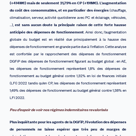
(+414M€)
mais de seulement 21,79% en CP
(+191M€)
.
L’augmentation
du coût des consommables, et en particulier des énergie
s
(chauffage,
climatisation, serveur, activité quotidienne avec PC et éclairage, véhicules,
…),
est sans aucun doute la principale raison de cette forte hausse
anticipée des dépenses de fonctionnement
. Ainsi donc, l’augmentation
globale du budget est en réalité due principalement à la hausse des
dépenses de fonctionnement en grande partie due à l’inflation. Cette analyse
est confortée par le rapprochement des dépenses de fonctionnement
DGFiP des dépenses de fonctionnement figurant au budget global : e
n AE,
les dépenses de fonctionnement représentent 1,8% des dépenses de
fonctionnement au budget général contre 1,32% en
loi de finances initiale
(
LFI
)
2022
tandis qu’e
n CP, les dépenses de fonctionnement représentent
1,49% des dépenses de fonctionnement au budget général contre 1,38% en
LFI 2022.
Peu d’espoir de voir nos régimes indemnitaires revalorisés
Plus inquiétante pour les agents de la DGFiP, l’évolution des dépenses
de personnels ne laisse espérer que très peu de marges de