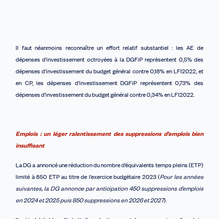
Il faut néanmoins reconnaître un effort relatif substantiel : les AE de
dépenses d’investissement octroyées à la DGFiP représentent 0,5% des
dépenses d’investissement du budget général contre 0,18% en LFI2022, et
en CP, les dépenses d’investissement DGFiP représentent 0,73% des
dépenses d’investissement du budget général contre 0,34% en LFI2022.
Emplois :
un léger ralentissement des suppressions d’emplois
bien
insuffisant
La DG a annoncé une réduction du nombre d’équivalents temps pleins (ETP)
limité à 850 ETP au titre de l’exercice budgétaire 2023 (
Pour les années
suivantes,
la DG annonce par anticipation
450
suppressions d’emplois
en 2024 et 2025 puis 850 suppressions en 2026 et 2027
).