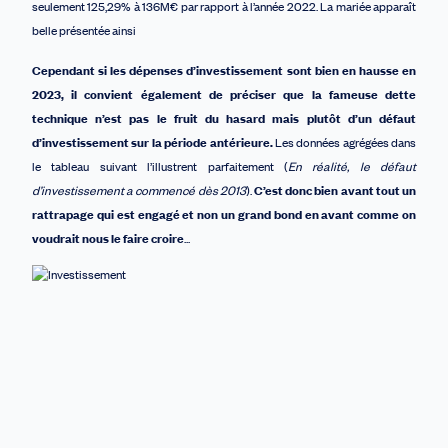
seulement 125,29% à 136M€ par rapport à l’année 2022. La mariée apparaît
belle présentée ainsi
Cependant
si les dépenses
d’investissement
sont bien en hausse en
2023, il convient également de préciser que la fameuse dette
technique n’est pas le fruit du hasard mais
plutôt
d’un défaut
d’investissement sur la période antérieure.
L
es données agrégées dans
le tableau suivant
l’illustrent parfaitement
(
En réalité, le
défaut
d’investissement
a
commencé dès 2013
).
C’est donc
bien
avant tout un
rattrapage qui est engagé
et non un
grand bond en avant
comme on
voudrait nous le faire croire
...