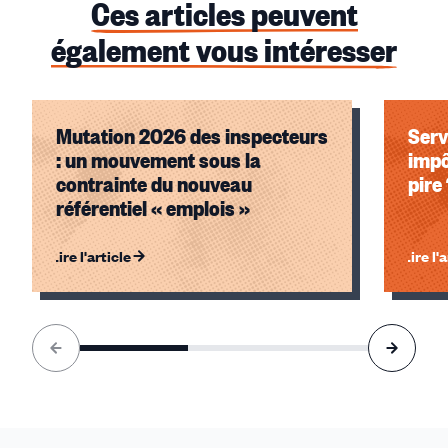
Ces articles peuvent
également vous intéresser
Mutation 2026 des inspecteurs
Serv
: un mouvement sous la
impô
contrainte du nouveau
pire
référentiel « emplois »
Lire l'article
Lire l'
Élément
1
sur