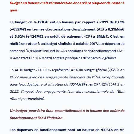
Budget en hausse mais rémunération et carrière risquent de rester à
quai
Le budget de la DGFiP est en h
ausse
par rapport à 2022
de 8,61%
(+652M€)
en
termes d’autorisations d’engagement
(
AE
)
à 8,23Mds€
et 5,62%
(+424M€)
en
crédit de paiement (
CP
) à
8Mds€.
C’est en
réalité un retour à un budget similaire à celui de 2017.
Les dépenses de
personnel (6,76Mds€ incluant le CAS pensions) et de fonctionnement (AE :
1,34Mds€ et CP : 1,07Mds€) sont les principales dépenses budgétaires.
En AE le budget « DGFiP » représente 1,47% du budget général (
1,06 % en
2022 mais avec des engagements financiers de l’État exceptionnels
dans le budget général à hauteur de 165Mds€
) et en CP 1,42% (
1,44 % en
2022, l’impact des engagements financiers exceptionnels de l’Etat
n’étant pas immédiat
).
Un budget pour faire face essentiellement à la hausse des coûts de
fonctionnement liée à l’inflation
Les d
épenses de fonctionnement
sont
en hausse de 44,61% en AE