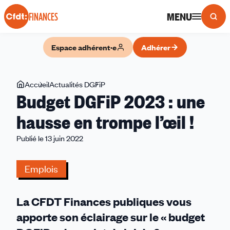
Panneau de gestion des cookies
MENU
FINANCES
Espace adhérent·e
Adhérer
Vous
Accueil
Actualités DGFiP
Budget
Budget DGFiP 2023 : une
êtes
DGFiP
ici
2023 :
hausse en trompe l’œil !
une
Publié le 13 juin 2022
hausse
en
trompe
Emplois
l’œil !
La CFDT Finances publiques vous
apporte son éclairage sur le « budget