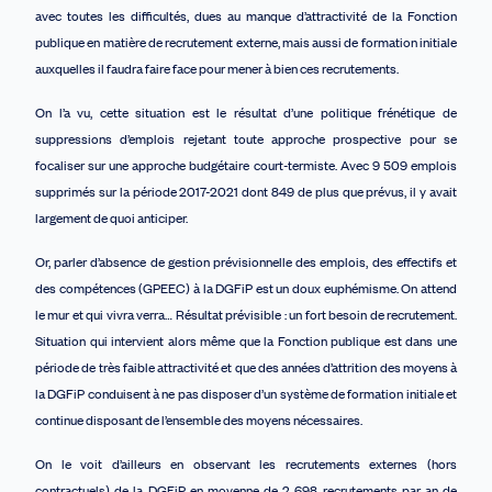
avec toutes les difficultés, dues au manque d’attractivité de la Fonction
publique en matière de recrutement externe, mais aussi de formation initiale
auxquelles il faudra faire face pour mener à bien ces recrutements.
On l’a vu, cette situation est le résultat d’une politique frénétique de
suppressions d’emplois rejetant toute approche prospective pour se
focaliser sur une approche budgétaire court-termiste. Avec 9 509 emplois
supprimés sur la période 2017-2021 dont 849 de plus que prévus, il y avait
largement de quoi anticiper.
Or, parler d’absence de gestion prévisionnelle des emplois, des effectifs et
des compétences (GPEEC) à la DGFiP est un doux euphémisme. On attend
le mur et qui vivra verra… Résultat prévisible : un fort besoin de recrutement.
Situation qui intervient alors même que la Fonction publique est dans une
période de très faible attractivité et que des années d’attrition des moyens à
la DGFiP conduisent à ne pas disposer d’un système de formation initiale et
continue disposant de l’ensemble des moyens nécessaires.
On le voit d’ailleurs en observant les recrutements externes (hors
contractuels) de la DGFiP en moyenne de 2 698 recrutements par an de