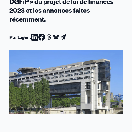
DGFiP » du projet de loi de finances
2023 et les annonces faites
récemment.
Partager :
Partager
Partager
Partager
Partager
Partager
sur
sur
sur
sur
par
Linkedin
Facebook
Threads
Bluesky
email