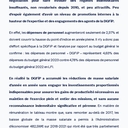
négociation pour faire évoluer des régimes indemnitaires
insuffisants, non revalorisés depuis 2010, et peu attractifs. Peu
d’espoir également d’avoir un niveau de promotions internes à la
hauteur de l’expertise et des engagements des agents de la DGFiP.
En effet, les
dépenses de personnel
augmenteront seulement de 2,37% et
doivent couvrir la hausse du point d’indice en année pleine. Il n’y a donc pas
d’effort spécifique à la DGFiP et l’analyse par rapport au budget général le
confirme : les dépenses de personnel « DGFiP » représentent 4,63% des
dépenses du budget général 2023 contre 4,78% des dépenses de personnel
du budget général 2022 en LFI.
En réalité la DGFiP a accumulé les réductions de masse salariale
d’année en année sans
engager les
investissements proportionnés
indispensables pour
assurer les gains de productivité nécessaire
s au
maintien de l’exercice plein et entier des missions,
et sans
aucu
ne
reconnaissance indemnitaire significative et pérenne
. En matière de
rémunération le tableau montre que, sans remonter au-delà de 2017, les
baisse globale de la masse salariale a permis à l’Administration
d’économiser 482,5M€ sur 2018-2021 qui n’ont été que très partiellement