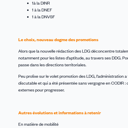
1à la DINR
1 à la DNEF
1 à la DNVSF
Le choix, nouveau dogme des promotions
Alors que la nouvelle rédaction des LDG déconcentre totalem
notamment pour les listes d’aptitude, au travers ses DDG. Po
passe dans les directions territoriales.
Peu prolixe sur le volet promotion des LDG, l’administration 
discutable et qui a été présentée sans vergogne en CODIR : o
externes pour progresser.
Autres évolutions et informations à retenir
En matière de mobilité