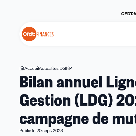
Panneau de gestion des cookies
CFDT.f
FINANCES
Vous
Accueil
Actualités DGFiP
Bilan
Bilan annuel Lign
êtes
annuel
ici
Lignes
Gestion (LDG) 20
Directrices
de
Gestion
campagne de mut
(LDG)
2023
:
Publié le 20 sept. 2023