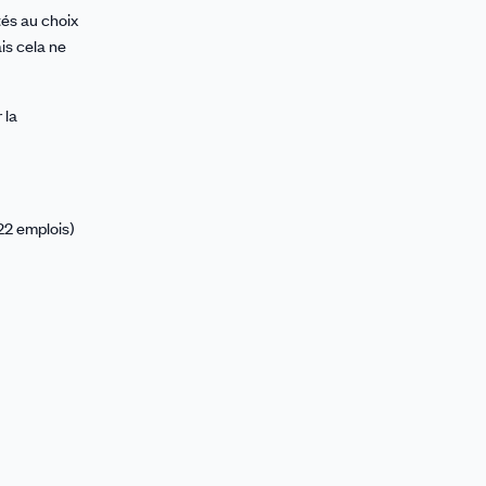
tés au choix
is cela ne
 la
22 emplois)