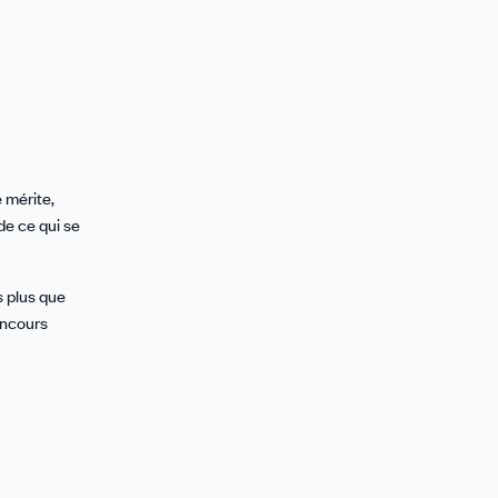
 mérite,
de ce qui se
s plus que
oncours