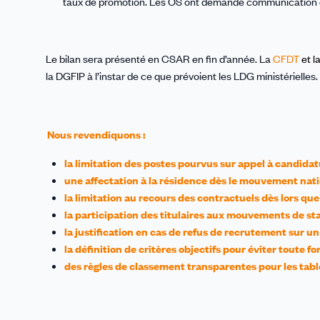
taux de promotion. Les OS ont demandé communication du
Le bilan sera présenté en CSAR en fin d’année. La
CFDT
et l
la DGFIP à l’instar de ce que prévoient les LDG ministériell
Nous revendiquons :
la limitation des postes pourvus sur appel à candid
une affectation à la résidence dès le mouvement nat
la limitation au recours des contractuels dès lors qu
la participation des titulaires aux mouvements de sta
la justification en cas de refus de recrutement sur 
la définition de critères objectifs pour éviter toute 
des règles de classement transparentes pour les tab