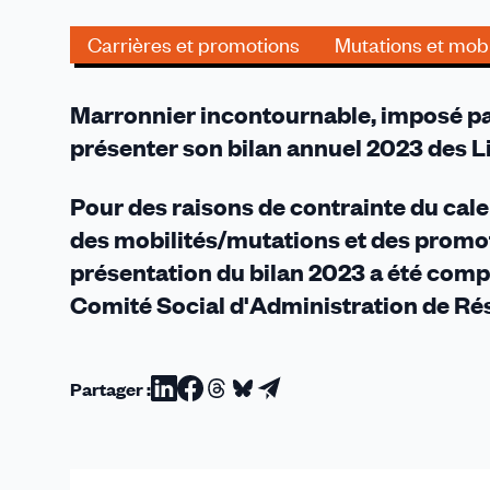
que
nous
Carrières et promotions
Mutations et mobi
réserve
la
Marronnier incontournable, imposé par 
campagne
de
présenter son bilan annuel 2023 des L
mutation
2024
Pour des raisons de contrainte du calen
?
des mobilités/mutations et des promo
présentation du bilan 2023 a été compl
Comité Social d'Administration de Ré
Partager :
Partager
Partager
Partager
Partager
Partager
sur
sur
sur
sur
par
Linkedin
Facebook
Threads
Bluesky
email