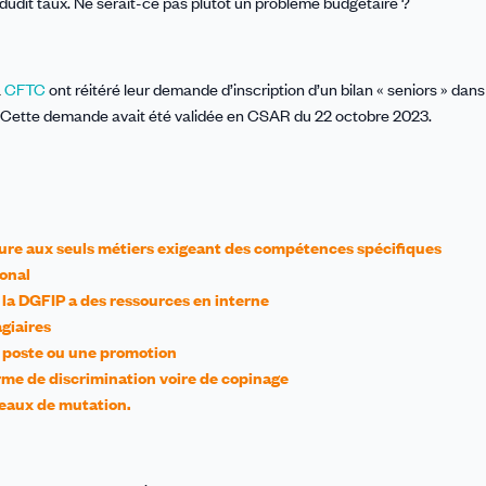
dit taux. Ne serait-ce pas plutôt un problème budgétaire ?
a
CFTC
ont réitéré leur demande d’inscription d’un bilan « seniors » dan
es. Cette demande avait été validée en CSAR du 22 octobre 2023.
ature aux seuls métiers exigeant des compétences spécifiques
ional
e la DGFIP a des ressources en interne
giaires
un poste ou une promotion
forme de discrimination voire de copinage
leaux de mutation.