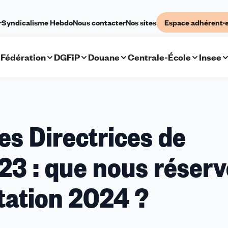
r
Syndicalisme Hebdo
Nous contacter
Nos sites
Espace adhérent·
Fédération
DGFiP
Douane
Centrale-École
Insee
es Directrices de
23 : que nous réserv
ation 2024 ?