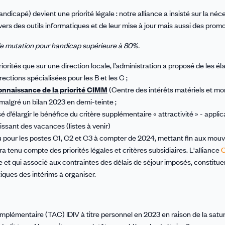
icapé) devient une priorité légale : notre alliance a insisté sur la néc
ers des outils informatiques et de leur mise à jour mais aussi des promo
e de mutation pour handicap supérieure à 80%.
priorités que sur une direction locale, l’administration a proposé de les éla
ctions spécialisées pour les B et les C ;
connaissance de la priorité CIMM
(Centre des intérêts matériels et mo
4 malgré un bilan 2023 en demi-teinte ;
’élargir le bénéfice du critère supplémentaire « attractivité » - appli
ssant des vacances (listes à venir)
’eau pour les postes C1, C2 et C3 à compter de 2024, mettant fin aux mo
a tenu compte des priorités légales et critères subsidiaires. L'alliance
 et qui associé aux contraintes des délais de séjour imposés, constituer
iques des intérims à organiser.
lémentaire (TAC) IDIV à titre personnel en 2023 en raison de la satur