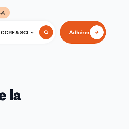
e
Adhérer
CCRF & SCL
e la