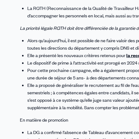
La RQTH (Reconnaissance de la Qualité de Travailleur Hand
d’accompagner les personnels en local, mais aussi au trav
La priorité légale RQTH doit être différenciée de la garanti
Alors qu’aujourd’hui, il est possible de ne faire valoir des 
toutes les directions du département y compris DNS et dire
Elle a présenté les nouveaux critères retenus pour
la re
Le dispositif de prime à l’attractivité est prorogé en 202
Pour cette prochaine campagne, elle a également proposé d
une durée de séjour de 5 ans- à des départements connai
Elle a proposé de généraliser le recrutement au fil de l
semestriels ; à compétences égales entre candidats, il ser
s’est opposé à ce système qu’elle juge sans valeur ajoutée
supplémentaire à la mobilité. Sans compter les problémat
En matière de promotion
La DG a confirmé l’absence de Tableau d’avancement comp