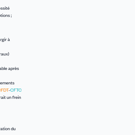
essité
tions ;
rgir à
raux)
cable après
uvements
CFDT
-
CFTC
ait un frein
ation du