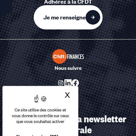
Adhérez à la CFDT
Je me renseigne
FINANCES
Nous suivre
X
Masquer le bandea
Ce site utilise des cookies et
Abonnez-vous à la newsletter
vous donne le contrôle sur ceux
que vous souhaitez activer
confédérale