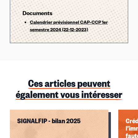
Documents
Calendrier prévisionnel CAP-CCP 1er
semestre 2024 (22-12-2023)
Ces articles peuvent
également vous intéresser
SIGNALFIP - bilan 2025
Créd
l’im
faute