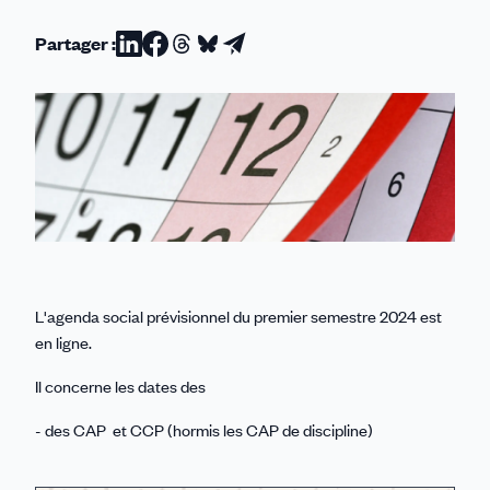
Partager :
Partager
Partager
Partager
Partager
Partager
sur
sur
sur
sur
par
Linkedin
Facebook
Threads
Bluesky
email
L'agenda social prévisionnel du premier semestre 2024 est
en ligne.
Il concerne les dates des
- des CAP et CCP (hormis les CAP de discipline)