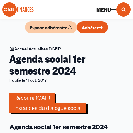
Panneau de gestion des cookies
MENU
FINANCES
Espace adhérent·e
Adhérer
Vous
Accueil
Actualités DGFiP
Agenda
Agenda social 1er
êtes
social
ici
1er
semestre 2024
semestre
Publié le 11 oct. 2017
2024
Recours (CAP)
Instances du dialogue social
Agenda social 1er semestre 2024