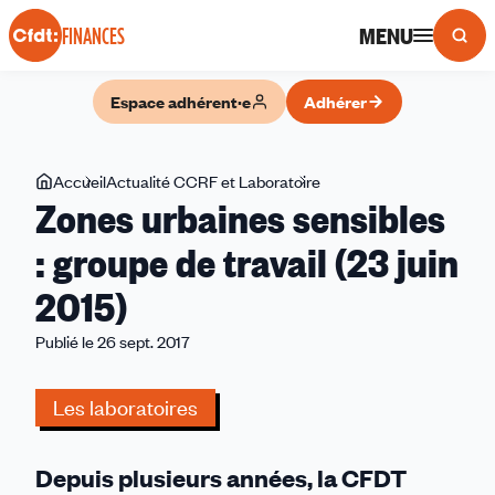
Panneau de gestion des cookies
MENU
FINANCES
Espace adhérent·e
Adhérer
Vous
Accueil
Actualité CCRF et Laboratoire
Zones
Zones urbaines sensibles
êtes
urbaines
ici
sensibles
: groupe de travail (23 juin
:
2015)
groupe
de
Publié le 26 sept. 2017
travail
(23
Les laboratoires
juin
2015)
Depuis plusieurs années, la CFDT