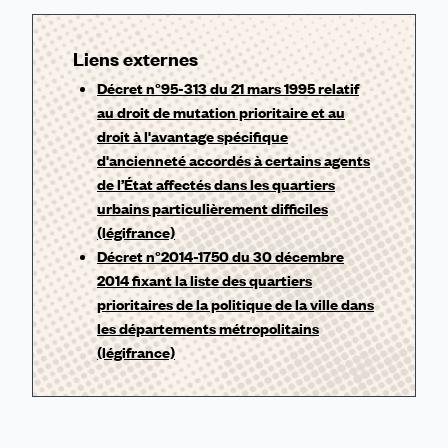
Liens externes
Décret n°95-313 du 21 mars 1995 relatif
au droit de mutation prioritaire et au
droit à l'avantage spécifique
d'ancienneté accordés à certains agents
de l’État affectés dans les quartiers
urbains particulièrement difficiles
(légifrance)
Décret n°2014-1750 du 30 décembre
2014 fixant la liste des quartiers
prioritaires de la politique de la ville dans
les départements métropolitains
(légifrance)