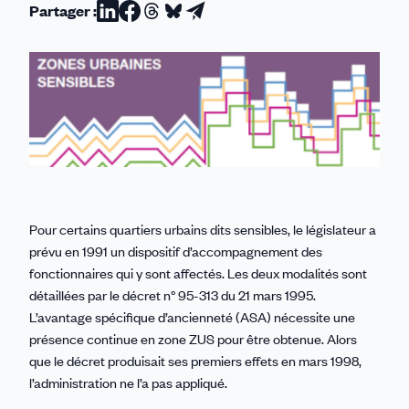
Partager :
Partager
Partager
Partager
Partager
Partager
sur
sur
sur
sur
par
Linkedin
Facebook
Threads
Bluesky
email
Pour certains quartiers urbains dits sensibles, le législateur a
prévu en 1991 un dispositif d’accompagnement des
fonctionnaires qui y sont affectés. Les deux modalités sont
détaillées par le décret n° 95-313 du 21 mars 1995.
L’avantage spécifique d’ancienneté (ASA) nécessite une
présence continue en zone ZUS pour être obtenue. Alors
que le décret produisait ses premiers effets en mars 1998,
l’administration ne l’a pas appliqué.