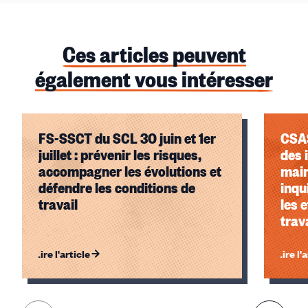
Ces articles peuvent
également vous intéresser
FS-SSCT du SCL 30 juin et 1er
CSAS
juillet : prévenir les risques,
des 
accompagner les évolutions et
main
défendre les conditions de
inqu
travail
les e
trav
Lire l'article
Lire l'