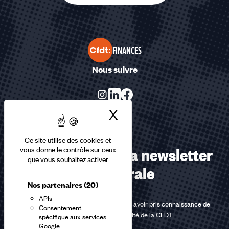
FINANCES
Nous suivre
X
Masquer le bandea
Ce site utilise des cookies et
Abonnez-vous à la newsletter
vous donne le contrôle sur ceux
que vous souhaitez activer
confédérale
Nos partenaires
(20)
APIs
En m'inscrivant à la newsletter, j'affirme avoir pris connaissance de
Consentement
la
politique de confidentialité de la CFDT
.
spécifique aux services
Google