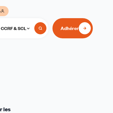
e
Adhérer
CCRF & SCL
r les