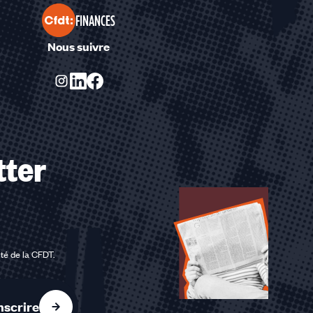
FINANCES
Nous suivre
tter
ité de la CFDT
.
nscrire