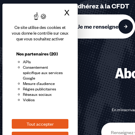
sur
Adhérez à la CFDT
3
X
Masquer le bandea
accessibles
Je me renseigne
Ce site utilise des cookies et
vous donne le contrôle sur ceux
que vous souhaitez activer
Nos partenaires
(20)
APIs
Consentement
Abo
spécifique aux services
Google
Mesure d'audience
Régies publicitaires
Réseaux sociaux
Vidéos
En m'inscrivan
Tout accepter