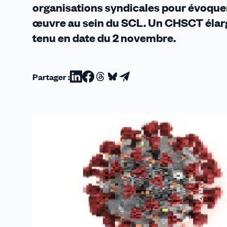
organisations syndicales pour évoquer 
œuvre au sein du SCL. Un CHSCT élarg
tenu en date du 2 novembre.
Partager :
Partager
Partager
Partager
Partager
Partager
sur
sur
sur
sur
par
Linkedin
Facebook
Threads
Bluesky
email