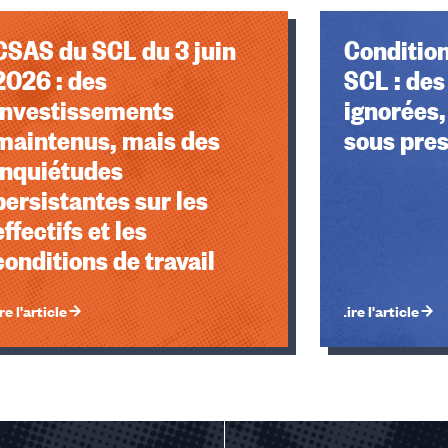
CSAS du SCL du 3 juin
Condition
2026 : des
SCL : des
investissements
ignorées,
maintenus, mais des
sous pre
inquiétudes
persistantes sur les
effectifs et les
conditions de travail
re l'article
Lire l'article