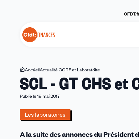
Panneau de gestion des cookies
CFDT.f
FINANCES
Vous
Accueil
Actualité CCRF et Laboratoire
SCL
SCL - GT CHS et 
êtes
-
ici
GT
CHS
Publié le 19 mai 2017
et
CT
Les laboratoires
Spécial
COVID
A la suite des annonces du Président d