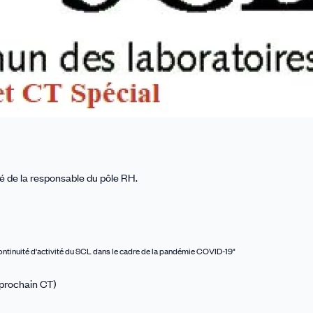
é de la responsable du pôle RH.
ontinuité d'activité du SCL dans le cadre de la pandémie COVID-19"
 prochain CT)