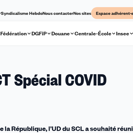
r
Syndicalisme Hebdo
Nous contacter
Nos sites
Espace adhérent·
Fédération
DGFiP
Douane
Centrale-École
Insee
CT Spécial COVID
e la République, l’UD du SCL a souhaité réuni