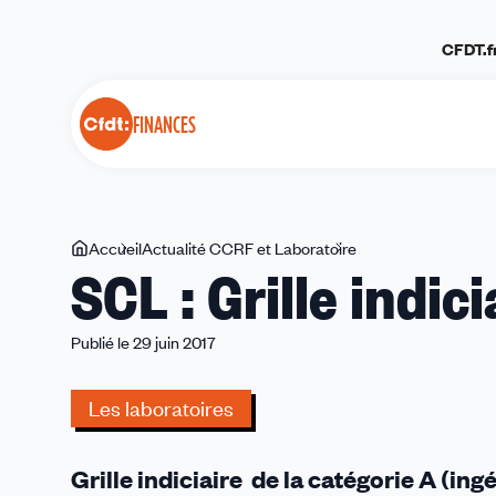
Panneau de gestion des cookies
CFDT.f
FINANCES
Vous
Accueil
Actualité CCRF et Laboratoire
SCL
SCL : Grille indic
êtes
:
ici
Grille
indiciaire
Publié le 29 juin 2017
de
la
Les laboratoires
Catégorie
A
Grille indiciaire de la catégorie A (i