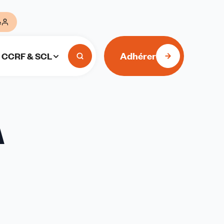
e
Adhérer
CCRF & SCL
A