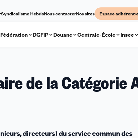
r
Syndicalisme Hebdo
Nous contacter
Nos sites
Espace adhérent·
Fédération
DGFiP
Douane
Centrale-École
Insee
iaire de la Catégorie 
ngénieurs, directeurs) du service commun des