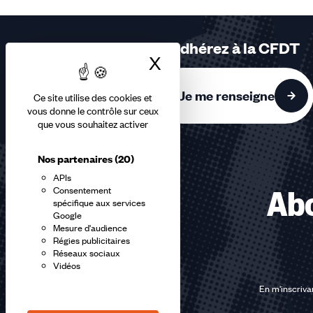
2,
3
sur
Adhérez à la CFDT
3
X
Masquer le bandea
accessibles
Je me renseigne
Ce site utilise des cookies et
vous donne le contrôle sur ceux
que vous souhaitez activer
Nos partenaires
(20)
APIs
Consentement
Abo
spécifique aux services
Google
Mesure d'audience
Régies publicitaires
Réseaux sociaux
Vidéos
En m'inscrivan