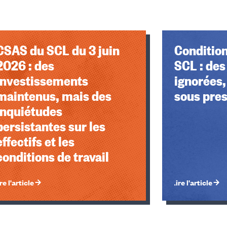
CSAS du SCL du 3 juin
Condition
2026 : des
SCL : des
investissements
ignorées,
maintenus, mais des
sous pre
inquiétudes
persistantes sur les
effectifs et les
conditions de travail
re l'article
Lire l'article