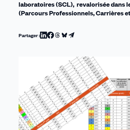
laboratoires (SCL), revalorisée dans l
(Parcours Professionnels, Carrières et
Partager :
Partager
Partager
Partager
Partager
Partager
sur
sur
sur
sur
par
Linkedin
Facebook
Threads
Bluesky
email