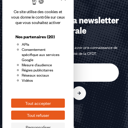
Ce site utilise des cookies et
Abonnez-vous à la newsletter
vous donne le contrôle sur ceux
que vous souhaitez activer
confédérale
Nos partenaires
(20)
APIs
En m'inscrivant à la newsletter, j'affirme avoir pris connaissance de
Consentement
la
politique de confidentialité de la CFDT
.
spécifique aux services
Google
Mesure d'audience
E-
Régies publicitaires
mail
Réseaux sociaux
Vidéos
S'inscrire
Tout accepter
Tout refuser
Personnaliser