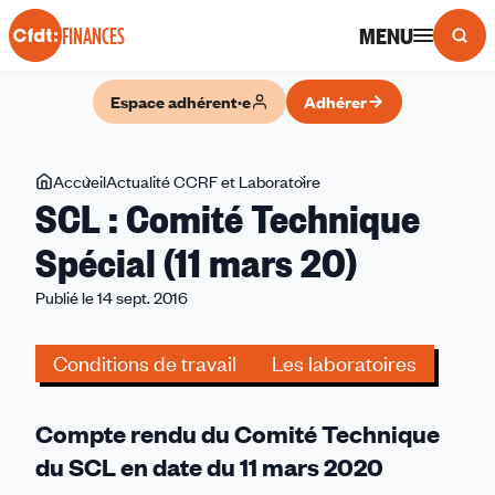
Panneau de gestion des cookies
MENU
FINANCES
Espace adhérent·e
Adhérer
Vous
Accueil
Actualité CCRF et Laboratoire
SCL
SCL : Comité Technique
êtes
:
ici
Comité
Spécial (11 mars 20)
Technique
Publié le 14 sept. 2016
Spécial
(11
mars
Conditions de travail
Les laboratoires
20)
Compte rendu du Comité Technique
du SCL en date du 11 mars 2020