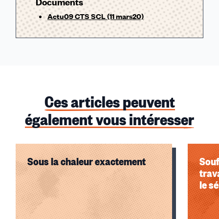
Documents
Actu09 CTS SCL (11 mars20)
Ces articles peuvent
également vous intéresser
Sous la chaleur exactement
Souf
trav
le s