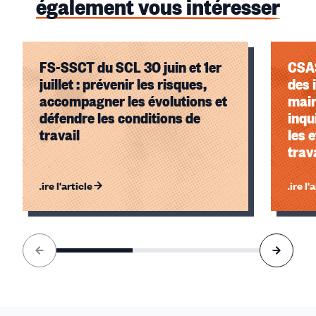
également vous intéresser
FS-SSCT du SCL 30 juin et 1er
CSAS
juillet : prévenir les risques,
des 
accompagner les évolutions et
main
défendre les conditions de
inqu
travail
les e
trav
Lire l'article
Lire l'
Élément
1
sur