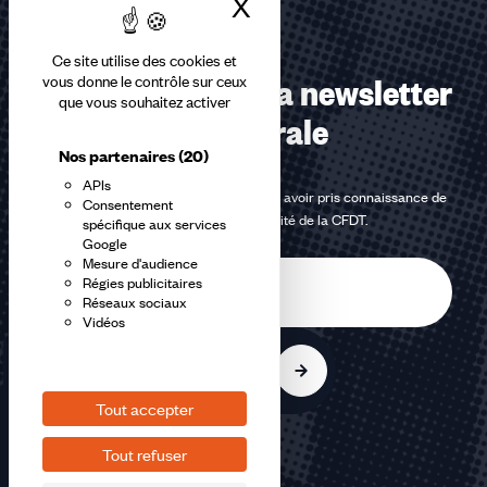
X
Masquer le bandea
Ce site utilise des cookies et
Abonnez-vous à la newsletter
vous donne le contrôle sur ceux
que vous souhaitez activer
confédérale
Nos partenaires
(20)
APIs
En m'inscrivant à la newsletter, j'affirme avoir pris connaissance de
Consentement
la
politique de confidentialité de la CFDT
.
spécifique aux services
Google
Mesure d'audience
E-
Régies publicitaires
mail
Réseaux sociaux
Vidéos
S'inscrire
Tout accepter
Tout refuser