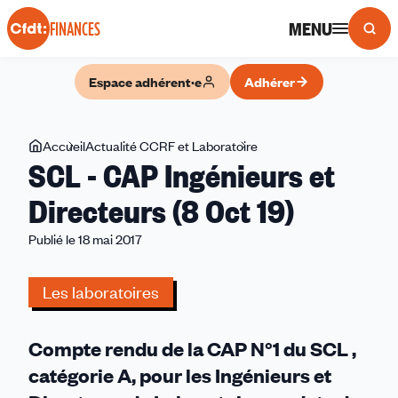
Panneau de gestion des cookies
MENU
FINANCES
Espace adhérent·e
Adhérer
Vous
Accueil
Actualité CCRF et Laboratoire
SCL
SCL - CAP Ingénieurs et
êtes
-
ici
CAP
Directeurs (8 Oct 19)
Ingénieurs
Publié le 18 mai 2017
et
Directeurs
(8
Les laboratoires
Oct
19)
Compte rendu de la CAP N°1 du SCL ,
catégorie A, pour les Ingénieurs et