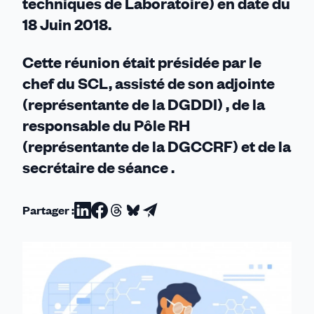
techniques de Laboratoire) en date du
18 Juin 2018.
Cette réunion était présidée par le
chef du SCL, assisté de son adjointe
(représentante de la DGDDI) , de la
responsable du Pôle RH
(représentante de la DGCCRF) et de la
secrétaire de séance .
Partager :
Partager
Partager
Partager
Partager
Partager
sur
sur
sur
sur
par
Linkedin
Facebook
Threads
Bluesky
email