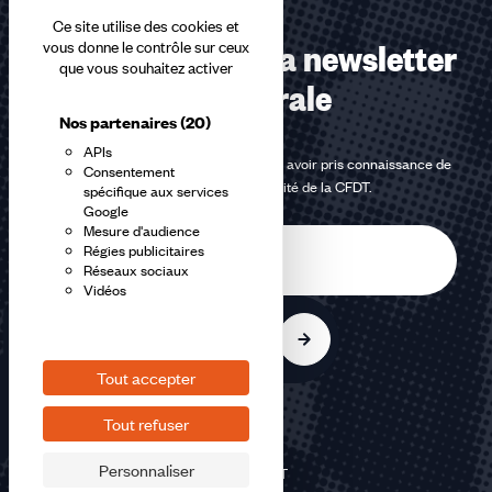
Ce site utilise des cookies et
Abonnez-vous à la newsletter
vous donne le contrôle sur ceux
que vous souhaitez activer
confédérale
Nos partenaires
(20)
APIs
En m'inscrivant à la newsletter, j'affirme avoir pris connaissance de
Consentement
la
politique de confidentialité de la CFDT
.
spécifique aux services
Google
Mesure d'audience
E-
Régies publicitaires
mail
Réseaux sociaux
Vidéos
S'inscrire
Tout accepter
Tout refuser
Personnaliser
©2026 CFDT