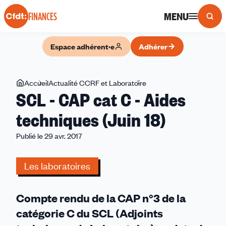
Panneau de gestion des cookies
MENU
FINANCES
Espace adhérent·e
Adhérer
Vous
Accueil
Actualité CCRF et Laboratoire
SCL
SCL - CAP cat C - Aides
êtes
-
ici
CAP
techniques (Juin 18)
cat
Publié le 29 avr. 2017
C
-
Aides
Les laboratoires
techniques
(Juin
Compte rendu de la CAP n°3 de la
18)
catégorie C du SCL (Adjoints