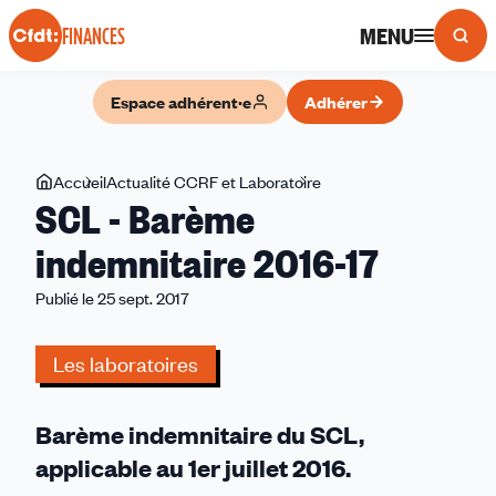
Panneau de gestion des cookies
MENU
FINANCES
Espace adhérent·e
Adhérer
Vous
Accueil
Actualité CCRF et Laboratoire
SCL
SCL - Barème
êtes
-
ici
Barème
indemnitaire 2016-17
indemnitaire
Publié le 25 sept. 2017
2016-
17
Les laboratoires
Barème indemnitaire du SCL,
applicable au 1er juillet 2016.