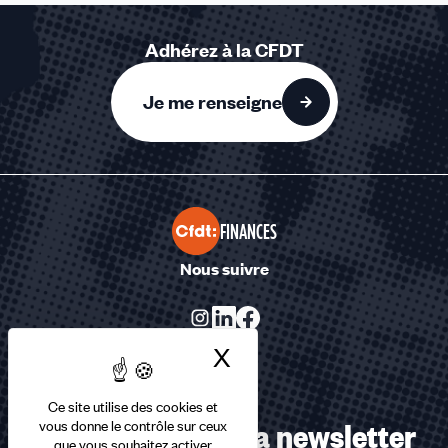
Adhérez à la CFDT
Je me renseigne
FINANCES
Nous suivre
X
Masquer le bandea
Ce site utilise des cookies et
Abonnez-vous à la newsletter
vous donne le contrôle sur ceux
que vous souhaitez activer