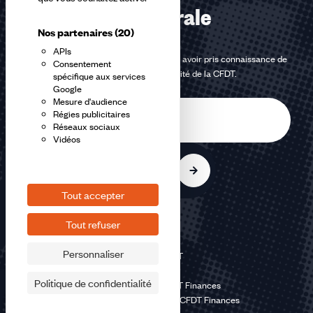
confédérale
Nos partenaires
(20)
APIs
En m'inscrivant à la newsletter, j'affirme avoir pris connaissance de
Consentement
la
politique de confidentialité de la CFDT
.
spécifique aux services
Google
Mesure d'audience
E-
Régies publicitaires
mail
Réseaux sociaux
Vidéos
S'inscrire
Tout accepter
Tout refuser
Personnaliser
©2026 CFDT
Plan du site
Politique de confidentialité
Mentions légales CFDT Finances
Politique de confidentialité CFDT Finances