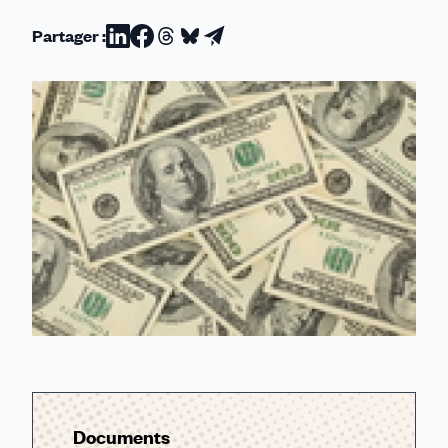
Partager :
Partager
Partager
Partager
Partager
Partager
sur
sur
sur
sur
par
Linkedin
Facebook
Threads
Bluesky
email
Documents