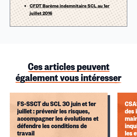
CFDT Barème indemnitaire SCL au 1er
juillet 2016
Ces articles peuvent
également vous intéresser
FS-SSCT du SCL 30 juin et 1er
CSAS
juillet : prévenir les risques,
des 
accompagner les évolutions et
main
défendre les conditions de
inqu
travail
les e