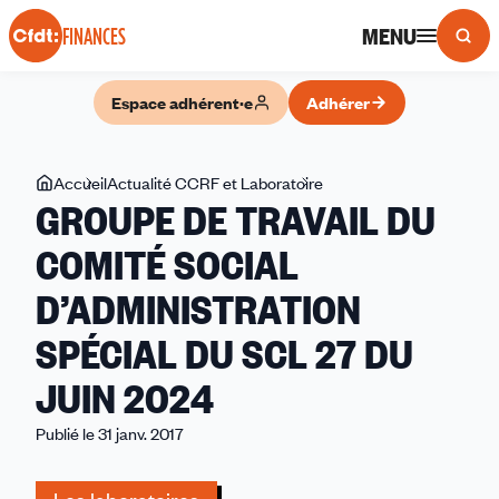
Panneau de gestion des cookies
MENU
FINANCES
Espace adhérent·e
Adhérer
Vous
Accueil
Actualité CCRF et Laboratoire
GROUPE
GROUPE DE TRAVAIL DU
êtes
DE
ici
TRAVAIL
COMITÉ SOCIAL
DU
D’ADMINISTRATION
COMITÉ
SOCIAL
SPÉCIAL DU SCL 27 DU
D’ADMINISTRATION
SPÉCIAL
JUIN 2024
DU
Publié le 31 janv. 2017
SCL
27
DU