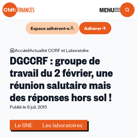
Panneau de gestion des cookies
MENU
FINANCES
Espace adhérent·e
Adhérer
Vous
Accueil
Actualité CCRF et Laboratoire
DGCCRF
DGCCRF : groupe de
êtes
:
ici
groupe
travail du 2 février, une
de
réunion salutaire mais
travail
du
des réponses hors sol !
2
février,
Publié le 9 juil. 2015
une
réunion
Le SNE
Les laboratoires
salutaire
mais