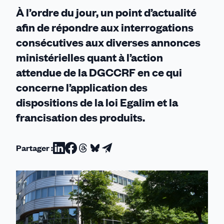
des
À l’ordre du jour, un point d’actualité
réponses
afin de répondre aux interrogations
hors
consécutives aux diverses annonces
sol
ministérielles quant à l’action
!
attendue de la DGCCRF en ce qui
concerne l’application des
dispositions de la loi Egalim et la
francisation des produits.
Partager :
Partager
Partager
Partager
Partager
Partager
sur
sur
sur
sur
par
Linkedin
Facebook
Threads
Bluesky
email