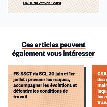
CCRF du 2 février 2024
Ces articles peuvent
également vous intéresser
FS-SSCT du SCL 30 juin et 1er
CSAS
juillet : prévenir les risques,
des 
accompagner les évolutions et
main
défendre les conditions de
inqu
travail
les e
trav