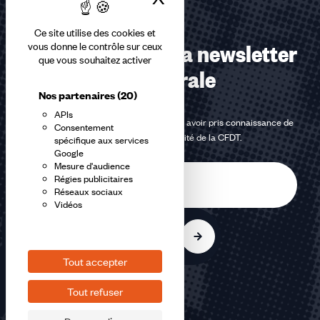
Ce site utilise des cookies et
Abonnez-vous à la newsletter
vous donne le contrôle sur ceux
que vous souhaitez activer
confédérale
Nos partenaires
(20)
APIs
En m'inscrivant à la newsletter, j'affirme avoir pris connaissance de
Consentement
la
politique de confidentialité de la CFDT
.
spécifique aux services
Google
Mesure d'audience
E-
Régies publicitaires
mail
Réseaux sociaux
Vidéos
S'inscrire
Tout accepter
Tout refuser