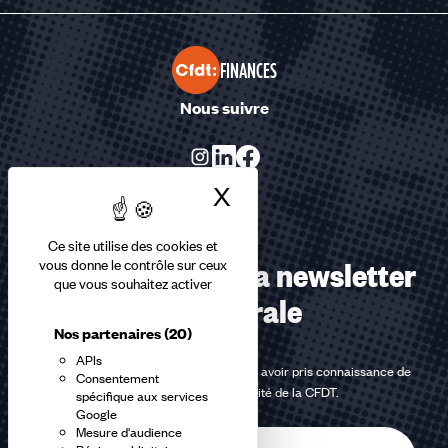
FINANCES
Nous suivre
X
Masquer le bandea
Ce site utilise des cookies et
Abonnez-vous à la newsletter
vous donne le contrôle sur ceux
que vous souhaitez activer
confédérale
Nos partenaires
(20)
APIs
En m'inscrivant à la newsletter, j'affirme avoir pris connaissance de
Consentement
la
politique de confidentialité de la CFDT
.
spécifique aux services
Google
Mesure d'audience
E-