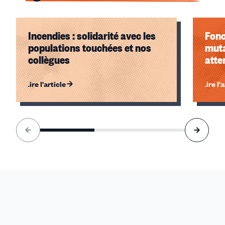
Incendies : solidarité avec les
Fonc
populations touchées et nos
muta
collègues
atte
Lire l'article
Lire l'
Élément
1
sur
3
accessible