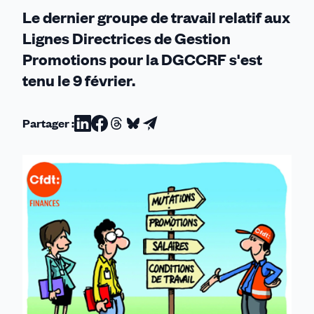
Le dernier groupe de travail relatif aux
Lignes Directrices de Gestion
Promotions pour la DGCCRF s'est
tenu le 9 février.
Partager :
Partager
Partager
Partager
Partager
Partager
sur
sur
sur
sur
par
Linkedin
Facebook
Threads
Bluesky
email