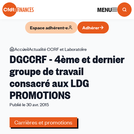
Panneau de gestion des cookies
MENU
FINANCES
Espace adhérent·e
Adhérer
Vous
Accueil
Actualité CCRF et Laboratoire
DGCCRF
DGCCRF - 4ème et dernier
êtes
-
ici
4ème
groupe de travail
et
consacré aux LDG
dernier
groupe
PROMOTIONS
de
travail
Publié le 30 avr. 2015
consacré
aux
Carrières et promotions
LDG
PROMOTIONS