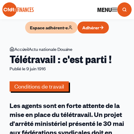
Panneau de gestion des cookies
MENU
FINANCES
Espace adhérent·e
Adhérer
Vous
Accueil
Actu nationale Douane
Télétravail
Télétravail : c'est parti !
êtes
:
ici
c'est
Publié le 9 juin 1916
parti
!
Conditions de travail
Les agents sont en forte attente de la
mise en place du télétravail. Un projet
d'arrêté ministériel présenté le 30 mai
aux fédérations syndicales doit en