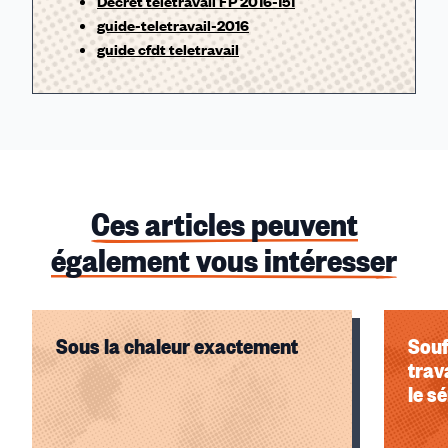
Décret télétravail FP 2016-151
guide-teletravail-2016
guide cfdt teletravail
Ces articles peuvent
également vous intéresser
Sous la chaleur exactement
Souf
trav
le s