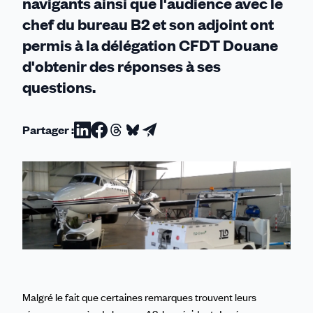
navigants ainsi que l'audience avec le
chef du bureau B2 et son adjoint ont
permis à la délégation CFDT Douane
d'obtenir des réponses à ses
questions.
Partager :
Partager
Partager
Partager
Partager
Partager
sur
sur
sur
sur
par
Linkedin
Facebook
Threads
Bluesky
email
Malgré le fait que certaines remarques trouvent leurs