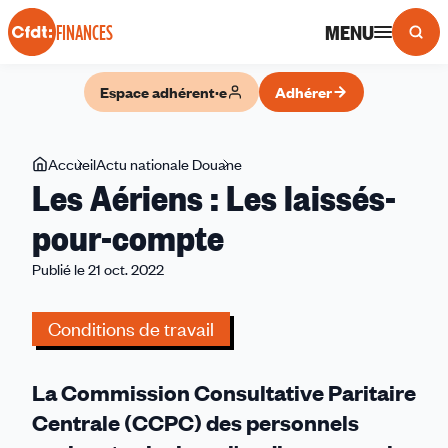
Panneau de gestion des cookies
MENU
FINANCES
Espace adhérent·e
Adhérer
Vous
Accueil
Actu nationale Douane
Les
Les Aériens : Les laissés-
êtes
Aériens
ici
:
pour-compte
Les
Publié le 21 oct. 2022
laissés-
pour-
compte
Conditions de travail
La Commission Consultative Paritaire
Centrale (CCPC) des personnels