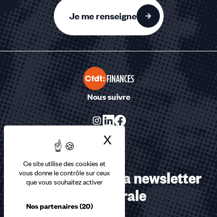
Je me renseigne
FINANCES
Nous suivre
X
Masquer le bandea
Ce site utilise des cookies et
Abonnez-vous à la newsletter
vous donne le contrôle sur ceux
que vous souhaitez activer
confédérale
Nos partenaires
(20)