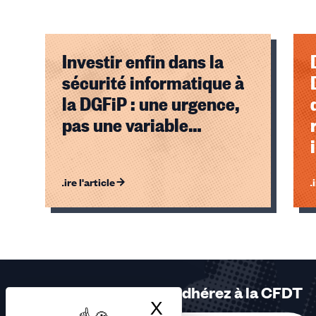
Investir enfin dans la
D
sécurité informatique à
la DGFiP : une urgence,
pas une variable
d’ajustement
Lire l'article
Li
Éléments
1,
2,
3
sur
Adhérez à la CFDT
3
X
Masquer le bandea