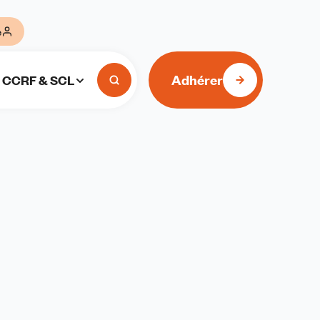
e
Adhérer
CCRF & SCL