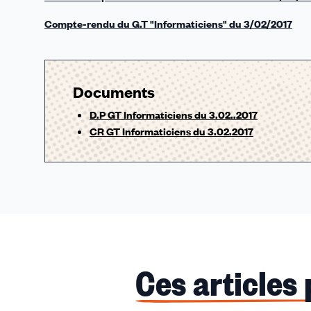
Compte-rendu du G.T "Informaticiens" du 3/02/2017
Documents
D.P GT Informaticiens du 3.02..2017
CR GT Informaticiens du 3.02.2017
Ces articles