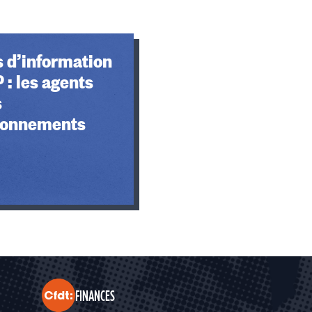
 d’information
 : les agents
s
ionnements
FINANCES