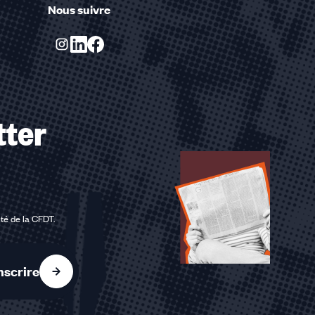
Nous suivre
tter
ité de la CFDT
.
nscrire