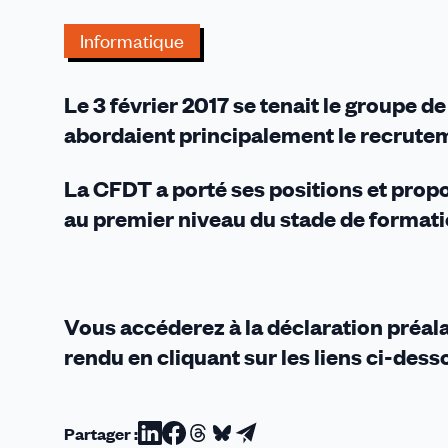
recherche
de
Informatique
l'attractivité...
Le 3 février 2017 se tenait le groupe de
abordaient principalement le recruteme
La CFDT a porté ses positions et prop
au premier niveau du stade de formatio
Vous accéderez à la déclaration préala
rendu en cliquant sur les liens ci-dess
Partager :
Partager
Partager
Partager
Partager
Partager