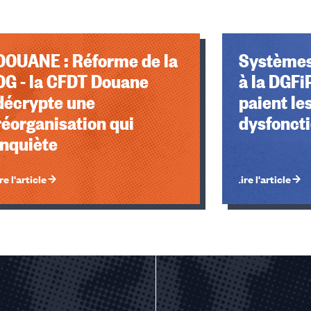
OUANE : Réforme de la
Systèmes
DG - la CFDT Douane
à la DGFiP
décrypte une
paient le
réorganisation qui
dysfonct
inquiète
re l'article
Lire l'article
u des cookies