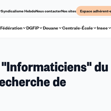
r
Syndicalisme Hebdo
Nous contacter
Nos sites
Espace adhérent·
Fédération
DGFiP
Douane
Centrale-École
Insee
 "Informaticiens" du
recherche de