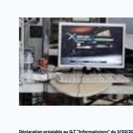
sur
sur
sur
sur
par
Linkedin
Facebook
Threads
Bluesky
email
Déclaration préalable au G.T "Informaticiens" du 3/02/2